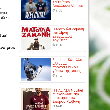
Σαΐτη στον
Απόλλωνα Λάρισας
,
11:37
 στις
 όλοι
Η Ματούλα Ζαμάνη
στη λίμνη
δική
Στεφανιάδα
Αργιθέας
11:30
οκαιρινό
Superbet Κύπελλο
Ελλάδας:
πρόγραμμα 2ου
γύρου 1ης φάσης
11:00
Η ΠΑΕ ΑΕΛ Novibet
ανακοινώνει την
απόκτηση του
Σπύρου Ρισβάνη
10:42