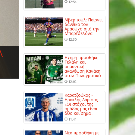
12:54
Λίβερπουλ: Παίρνει
δανεικό τον
Αραούχο από την
Μπαρτσελόνα
12:30
λ
Ηχηρή προσθήκη
Γελάλη και
σημαντική
ανανέωση Κανάκη
στον Παναγροτικό
12:02
Καρατζούκος -
Ηρακλής Λάρισας:
«Οι στόχοι της
ομάδας μας είναι
δύο και σημα...
11:41
Νέα προσθήκη με