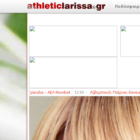
Ποδόσφαιρ
ς στο Τρίκαλα – ΑΕΛ Novibet
12:30
-
Λίβερπουλ: Παίρνει δανεικό τον 