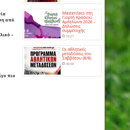
Masterclass στη
σία
Γιορτή Κρασιού
ση από
Αμπελώνα 2026 –
Δηλώσεις
συμμετοχής
λικό –
10:27
Οι αθλητικές
μεταδόσεις του
Σαββάτου (8/8)
00:00
ίγο πιο