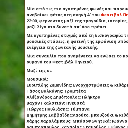
Μία από τις πιο αγαπημένες φωνές και παρουσ
ανεβαίνει φέτος στη σκηνή Α’ του
Φεστιβάλ Πη
22:00, φέρνοντας μαζί της τραγούδια, ιστορίε
μαζί λίγο πιο δυνατά απ’ όσο πρέπει.
Με αγαπημένες στιγμές από τη δισκογραφία τη
μουσικές στάσεις, η φετινή της εμφάνιση υπό
ενέργεια της ζωντανής μουσικής.
Μια συναυλία που αναμένεται να ενώσει το κο
ουρανό του Φεστιβάλ Πηνειού.
Μαζί της οι:
Μουσικοί:
Ευριπίδης Ζεμενίδης: Ενορχηστρώσεις & κιθάρ
Τάσος Βαλκάνης: Τρομπέτα
Αλέξανδρος Δημόπουλος: Πλήκτρα
Βαχάν Γκαλστιάν: Πνευστά
Γιώργος Πουλιάσης: Τύμπανα
Δημήτρης Σαββαΐδης:Λαούτο, μπουζούκι & κιθ
Χάρης Χαραλάμπους: ΜπάσοΦωνητικά: Ιωάννα
Λαμπρόπουλος, Ζαχαρίας Σταμούλος, Γιώργος