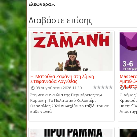
Ελεωνόρα».
Διαβάστε επίσης
Η Ματούλα Ζαμάνη στη λίμνη
Masterc
Στεφανιάδα Αργιθέας
Αμπελών
συμμετ
08 Αυγούστου 2026 11:30
08 Αυγ
Στη νέα συναυλία της Περιφέρειας την
Ο Δήμος 
Κυριακή Το Πολιτιστικό Καλοκαίρι
Κρασιού 
Θεσσαλίας 2026 συνεχίζει το ταξίδι του σε
με την Έ
κάθε γωνιά...
Αποσταγμ