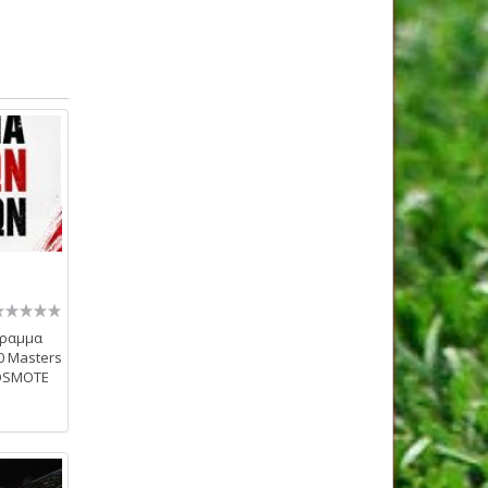
γραμμα
0 Masters
COSMOTE