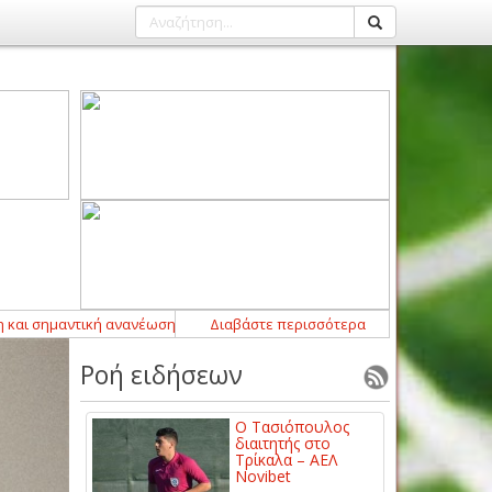
αντική ανανέωση Κανάκη στον Παναγροτικό
Διαβάστε περισσότερα
11:41
-
Καρατζούκος - Ηρακ
Ροή ειδήσεων
Ο Τασιόπουλος
διαιτητής στο
Τρίκαλα – ΑΕΛ
Novibet