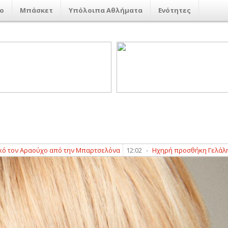
ο
Μπάσκετ
Υπόλοιπα Αθλήματα
Ενότητες
Αραούχο από την Μπαρτσελόνα
12:02
-
Ηχηρή προσθήκη Γελάλη και σημ