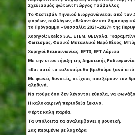
Σχεδιασμός φώτων: Γιώργος Τσάβαλλος
Το Φεστιβάλ Πηνειού διοργανώνεται από τον Δ
φορέων, συλλόγων, εθελοντών και δημιουργικ
το Πρόγραμμα «Θεσσαλία 2021–2027» της Περιφ
Χορηγοί: Exalco S.A., ETEM, ΘΕΣγάλα, “Καραμπ
Φωτισμός, Φυσικό Μεταλλικό Νερό Βίκος, Μπύ
Χορηγοί Επικοινωνίας: ΕΡΤ3, ΕΡΤ Λάρισα
Με την υποστήριξη της Δημοτικής Ραδιοφωνίας
«Και αυτό το καλοκαίρι θα βρεθούμε ξανά από
Με φωνές δυνατές, στίχους που ξέρουν τον δρ
αληθινά.
Να πούμε όσα δεν λέγονται εύκολα, να φωνάξο
Η καλοκαιρινή περιοδεία ξεκινά.
Φέρτε καλή παρέα.
Τα υπόλοιπα τα αναλαμβάνει η μουσική.
Σας περιμένω με λαχτάρα