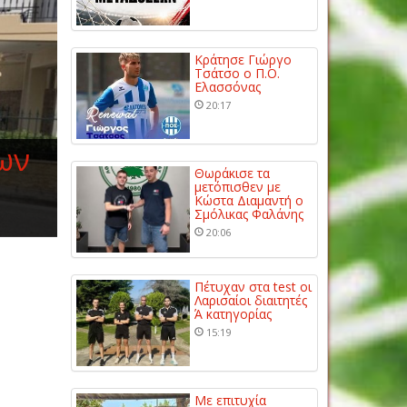
Κράτησε Γιώργο
Τσάτσο ο Π.Ο.
Ελασσόνας
20:17
ων
Θωράκισε τα
μετόπισθεν με
Κώστα Διαμαντή ο
Σμόλικας Φαλάνης
20:06
Πέτυχαν στα test οι
Λαρισαίοι διαιτητές
Ά κατηγορίας
15:19
Με επιτυχία