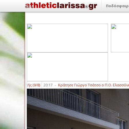
Ποδόσφαιρ
 Κυριακής (9/8)
20:17
-
Κράτησε Γιώργο Τσάτσο ο Π.Ο. Ελασσόνας
20:0