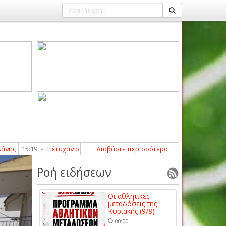
15:19
-
Πέτυχαν στα test οι Λαρισαίοι διαιτητές Ά κατηγορίας
Διαβάστε περισσότερα
15:16
-
Με
Ροή ειδήσεων
Οι αθλητικές
μεταδόσεις της
Κυριακής (9/8)
00:00