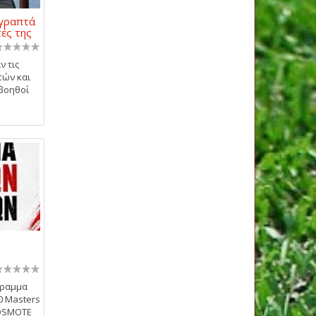
 γραπτά
τές της
 τις
τών και
 βοηθοί
γραμμα
0 Masters
COSMOTE