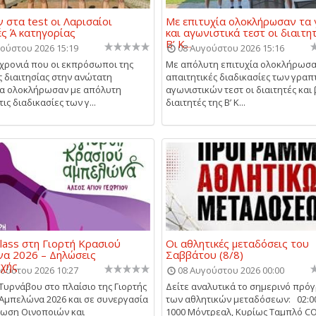
 στα test οι Λαρισαίοι
Με επιτυχία ολοκλήρωσαν τα
ές Ά κατηγορίας
και αγωνιστικά τεστ οι διαιτη
Β’ Κ...
ούστου 2026 15:19
08 Αυγούστου 2026 15:16
 χρονιά που οι εκπρόσωποι της
Με απόλυτη επιτυχία ολοκλήρωσαν
ς διαιτησίας στην ανώτατη
απαιτητικές διαδικασίες των γραπ
ία ολοκλήρωσαν με απόλυτη
αγωνιστικών τεστ οι διαιτητές και
τις διαδικασίες των γ...
διαιτητές της Β’ Κ...
lass στη Γιορτή Κρασιού
Οι αθλητικές μεταδόσεις του
α 2026 – Δηλώσεις
Σαββάτου (8/8)
οχής
ούστου 2026 10:27
08 Αυγούστου 2026 00:00
Τυρνάβου στο πλαίσιο της Γιορτής
Δείτε αναλυτικά το σημερινό πρό
Αμπελώνα 2026 και σε συνεργασία
των αθλητικών μεταδόσεων: 02:0
νωση Οινοποιών και
1000 Μόντρεαλ, Κυρίως Ταμπλό 