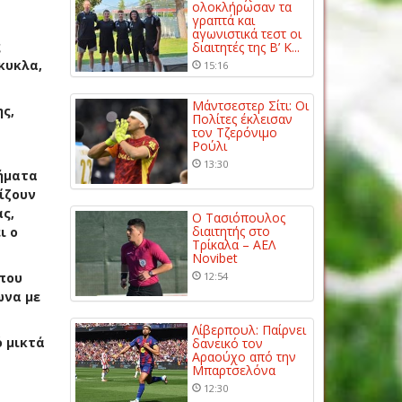
ολοκλήρωσαν τα
γραπτά και
αγωνιστικά τεστ οι
ς
διαιτητές της Β’ Κ...
κυκλα,
15:16
Μάντσεστερ Σίτι: Οι
ς,
Πολίτες έκλεισαν
τον Τζερόνιμο
Ρούλι
13:30
χήματα
ίζουν
ς,
Ο Τασιόπουλος
διαιτητής στο
ι ο
Τρίκαλα – ΑΕΛ
Novibet
 που
12:54
ωνα με
Λίβερπουλ: Παίρνει
 μικτά
δανεικό τον
Αραούχο από την
Μπαρτσελόνα
12:30