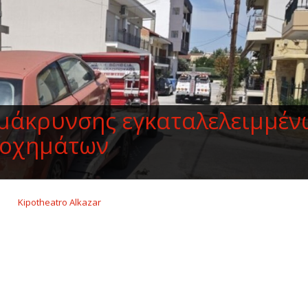
μάκρυνσης εγκαταλελειμμέν
οχημάτων