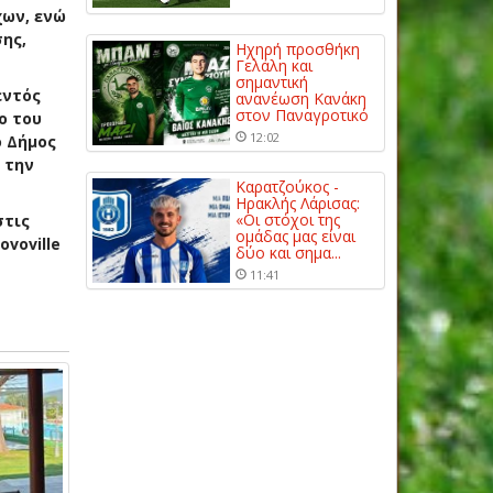
χων, ενώ
ης,
Ηχηρή προσθήκη
Γελάλη και
σημαντική
εντός
ανανέωση Κανάκη
στον Παναγροτικό
ο του
12:02
ο Δήμος
 την
Καρατζούκος -
Ηρακλής Λάρισας:
«Οι στόχοι της
στις
ομάδας μας είναι
voville
δύο και σημα...
11:41