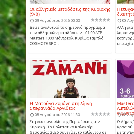
Οι αθλητικές μεταδόσεις της Κυριακής
Πέτυχαν
(9/8)
διαιτητ
09 Αυγούστου 2026 00:00
08 Αυγ
Δείτε αναλυτικά το σημερινό πρόγραμμα
Άλλη μια
των αθλητικών μεταδόσεων: 01:00 ATP
λαρισινή
Masters 1000 Μόντρεαλ, Κυρίως Ταμπλό
κατηγορ
COSMOTE SPO...
επιτυχία 
Η Ματούλα Ζαμάνη στη λίμνη
Masterc
Στεφανιάδα Αργιθέας
Αμπελών
συμμετ
08 Αυγούστου 2026 11:30
08 Αυγ
Στη νέα συναυλία της Περιφέρειας την
Ο Δήμος 
Κυριακή Το Πολιτιστικό Καλοκαίρι
Κρασιού 
Θεσσαλίας 2026 συνεχίζει το ταξίδι του σε
με την Έ