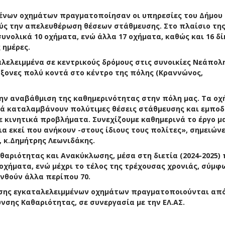
ένων οχημάτων πραγματοποίησαν οι υπηρεσίες του Δήμου
ούς την απελευθέρωση θέσεων στάθμευσης. Στο πλαίσιο τη
υνολικά 10 οχήματα, ενώ άλλα 17 οχήματα, καθώς και 16 δί
 ημέρες.
ελειμμένα σε κεντρικούς δρόμους στις συνοικίες Νεάπολη
άξονες πολύ κοντά στο κέντρο της πόλης (Κραννώνος,
ην αναβάθμιση της καθημερινότητας στην πόλη μας. Τα ο
λά καταλαμβάνουν πολύτιμες θέσεις στάθμευσης και εμποδ
 κινητικά προβλήματα. Συνεχίζουμε καθημερινά το έργο μα
α εκεί που ανήκουν -στους ίδιους τους πολίτες», σημειώνε
 κ.Δημήτρης Λεωνιδάκης.
θαριότητας και Ανακύκλωσης, μέσα στη διετία (2024-2025)
χήματα, ενώ μέχρι το τέλος της τρέχουσας χρονιάς, σύμφ
νθούν άλλα περίπου 70.
νσης εγκαταλελειμμένων οχημάτων πραγματοποιούνται από
νσης Καθαριότητας, σε συνεργασία με την ΕΛ.ΑΣ.