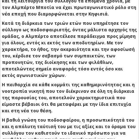
και τη λειτουργία του συλλόγου τα επόμενα χρόνια, με
τον Αλμπέρτο Μποτία να έχει πρωταγωνιστικό ρόλο στη
νέα εποχή που διαμορφώνεται στην Κηφισιά.
Κατά τη διάρκεια των τριών ετών που υπηρέτησε τον
σύλλογο ως ποδοσφαιριστής, όντας μάλιστα αρχηγός της
ομάδας, ο Αλμπέρτο αποτέλεσε παράδειγμα προς μίμηση
για όλους, εντός κι εκτός των αποδυτηρίων. Με τον
χαρακτήρα, το ήθος, την ακεραιότητα και την αφοσίωσή
του, κέρδισε τον σεβασμό των συμπαικτών, των
προπονητών, της διοίκησης και των φιλάθλων,
αποτελώντας σημείο αναφοράς τόσο εντός όσο και
εκτός αγωνιστικών χώρων.
Η πειθαρχία σε κάθε κομμάτι της καθημερινότητας και η
νοοτροπία νικητή που τον διέκριναν σε όλη τη διάρκεια
της παρουσίας του, αποτελούν χαρακτηριστικά που
είμαστε βέβαιοι ότι θα μεταφέρει με την ίδια επιτυχία
και στη νέα του θέση.
Η βαθιά γνώση του ποδοσφαίρου, η προσωπικότητά του
και η απόλυτη ταύτισή του με τις αξίες και το όραμα του
συλλόγου τον καθιστούν το ιδανικό πρόσωπο για να