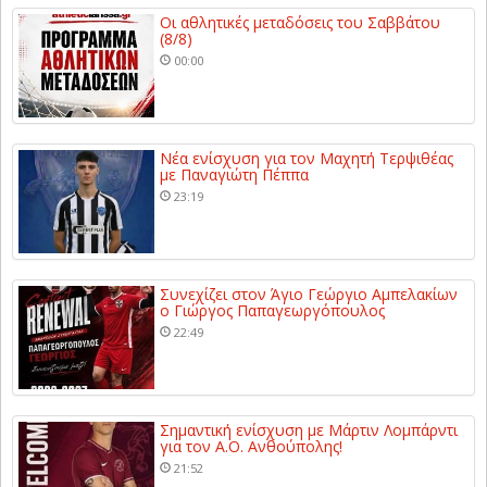
Οι αθλητικές μεταδόσεις του Σαββάτου
(8/8)
00:00
Νέα ενίσχυση για τον Μαχητή Τερψιθέας
με Παναγιώτη Πέππα
23:19
Συνεχίζει στον Άγιο Γεώργιο Αμπελακίων
ο Γιώργος Παπαγεωργόπουλος
22:49
Σημαντική ενίσχυση με Μάρτιν Λομπάρντι
για τον Α.Ο. Ανθούπολης!
21:52