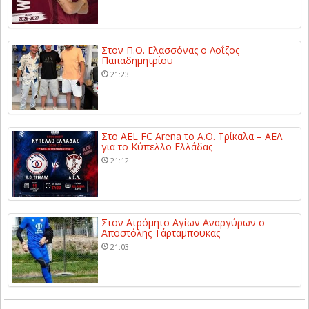
Στον Π.Ο. Ελασσόνας ο Λοΐζος
Παπαδημητρίου
21:23
Στο AEL FC Arena το Α.Ο. Τρίκαλα – ΑΕΛ
για το Κύπελλο Ελλάδας
21:12
Στον Ατρόμητο Αγίων Αναργύρων ο
Αποστόλης Τάρταμπουκας
21:03