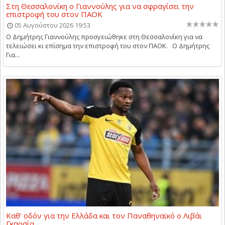
Στη Θεσσαλονίκη ο Γιαννούλης για να σφραγίσει την
επιστροφή του στον ΠΑΟΚ
05 Αυγούστου 2026 19:53
Ο Δημήτρης Γιαννούλης προσγειώθηκε στη Θεσσαλονίκη για να
τελειώσει κι επίσημα την επιστροφή του στον ΠΑΟΚ. Ο Δημήτρης
Για...
Καθ’ οδόν για την Ελλάδα και τον Παναθηναϊκό ο Λιβάι
Γκαρσία