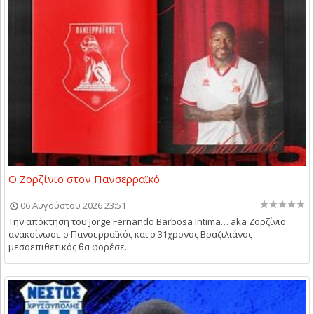
Ο Ζορζίνιο στον Πανσερραϊκό
06 Αυγούστου 2026 23:51
Την απόκτηση του Jorge Fernando Barbosa Intima… aka Ζορζίνιο
ανακοίνωσε ο Πανσερραϊκός και ο 31χρονος Βραζιλιάνος
μεσοεπιθετικός θα φορέσε...