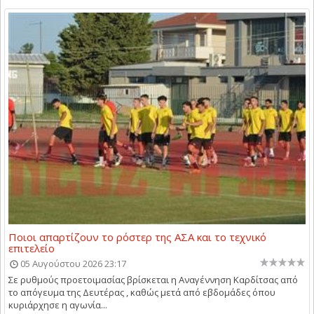
Ποιοι απαρτίζουν το ρόστερ της ΑΣΑ και το τεχνικό
επιτελείο
05 Αυγούστου 2026 23:17
Σε ρυθμούς προετοιμασίας βρίσκεται η Αναγέννηση Καρδίτσας από
το απόγευμα της Δευτέρας , καθώς μετά από εβδομάδες όπου
κυριάρχησε η αγωνία...