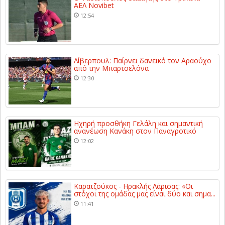
ΑΕΛ Novibet
12:54
Λίβερπουλ: Παίρνει δανεικό τον Αραούχο
από την Μπαρτσελόνα
12:30
Ηχηρή προσθήκη Γελάλη και σημαντική
ανανέωση Κανάκη στον Παναγροτικό
12:02
Καρατζούκος - Ηρακλής Λάρισας: «Οι
στόχοι της ομάδας μας είναι δύο και σημα...
11:41