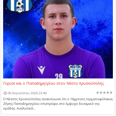
Γύρισε και ο Παπαδημητρίου στον Νέστο Χρυσούπολης
06 Αυγούστου 2026 23:49
Ο Νέστος Χρυσούπολης ανακοίνωσε ότι ο 16χρονος τερματοφύλακας
Ζήσης Παπαδημητρίου επιστρέφει στο έμψυχο δυναμικό της
ομάδας. Αναλυτικά:...