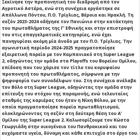
Ξεκίνησε την προπονητική του διαδρομή από τον
Αγροτικό Αστέρα, ενώ στη συνέχεια εργάστηκε σε
Απόλλωνα Πόντου, Π.Ο. Τρίγλιας, Βέροια και Ηρακλή. Τη
σεζόν 2023-2024 οδήγησε τον Πανιώνιο στην κατάκτηση
του πρωταθλήματος της Γ’ Εθνικής και στην επιστροφή
του στις επαγγελματικές κατηγορίες, ενώ έχει
πανηγυρίσει ακόμη μία άνοδο με τον Π.Ο. Τρίγλιας. Την
αγωνιστική περίοδο 2024-2025 πραγματοποίησε
εξαιρετική πορεία με τον Καμπανιακό στη Super League
2, οδηγώντας την ομάδα στα Playoffs του Βορείου Ομίλου,
επίδοση που του χάρισε τον τίτλο του κορυφαίου
προπονητή του πρωταθλήματος, σύμφωνα με την
ψηφοφορία των συναδέλφων του. Στη συνέχεια ανέλαβε
τον Βόλο στη Super League, οδηγώντας την ομάδα στην
επίτευξη του στόχου της παραμονής, ενώ τελευταίος
σταθμός της καριέρας του ήταν η Νίκη Βόλου, με την
οποία πραγματοποίησε πορεία πρωταθλητισμού,
ολοκληρώνοντας τη σεζόν στη δεύτερη θέση του Α’
Ομίλου της Super League 2. Καλωσορίζουμε τον Κώστα
Γεωργιάδη στην οικογένεια του Πανθρακικού και του
ευχόμαστε υγεία, δύναμη και κάθε επιτυχία στο έργο του.