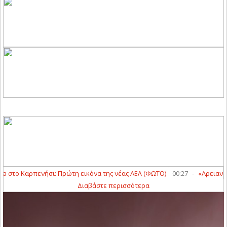
 στο Καρπενήσι: Πρώτη εικόνα της νέας ΑΕΛ (ΦΩΤΟ)
00:27
-
«Αρειανός» ο
Διαβάστε περισσότερα