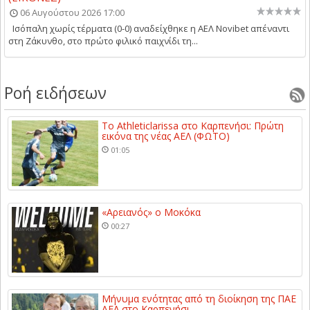
06 Αυγούστου 2026 17:00
Ισόπαλη χωρίς τέρματα (0-0) αναδείχθηκε η ΑΕΛ Novibet απέναντι
στη Ζάκυνθο, στο πρώτο φιλικό παιχνίδι τη...
Ροή ειδήσεων
Το Athleticlarissa στο Καρπενήσι: Πρώτη
εικόνα της νέας ΑΕΛ (ΦΩΤΟ)
01:05
«Αρειανός» ο Μοκόκα
00:27
Μήνυμα ενότητας από τη διοίκηση της ΠΑΕ
ΑΕΛ στο Καρπενήσι