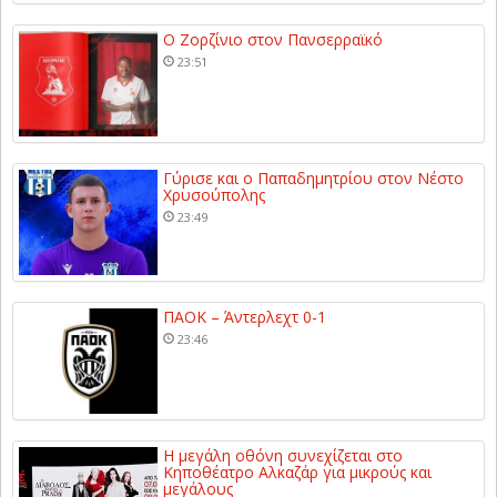
Ο Ζορζίνιο στον Πανσερραϊκό
23:51
Γύρισε και ο Παπαδημητρίου στον Νέστο
Χρυσούπολης
23:49
ΠΑΟΚ – Άντερλεχτ 0-1
23:46
Η μεγάλη οθόνη συνεχίζεται στο
Κηποθέατρο Αλκαζάρ για μικρούς και
μεγάλους