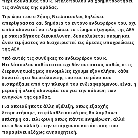
περί αδυναμίας του κ. Ντελόπουλου να χρηματοδοτήσει
τις ανάγκες της ομάδας.
Την ώρα που ο Ζήσης Ντελόπουλος δηλώνει
απερίφραστα και δημόσια το έντονο ενδιαφέρον του, όχι
απλά αδυνατεί να πληρώσει το τίμημα εξαγοράς της ΑΕΛ
με οποιαδήποτε διευκόλυνση, δυσκολεύεται ακόμη και
άνευ τιμήματος να διαχειριστεί τις άμεσες υποχρεώσεις
της ΑΕΛ.
Υπό αυτές τις συνθήκες το ενδιαφέρον του κ.
Ντελόπουλου καθίσταται σχεδόν ουτοπικό, καθώς στις
διερευνητικές μας συνομιλίες έχουμε εξαντλήσει κάθε
δυνατότητα διευκόλυνσης του και το μόνο που
εισπράξαμε από την πλευρά του ενδιαφερόμενου, είναι η
μερική ή ολική αδυναμία του για την κάλυψη των
αναγκών της ομάδας.
Για οποιαδήποτε άλλη εξέλιξη, όπως εξαρχής
δεσμευτήκαμε, το φίλαθλο κοινό μας θα λαμβάνει
επίσημη και ειλικρινή όπως πάντα ενημέρωση, αλλά
αυτό δεν αλλάζει την υπάρχουσα κατάσταση που
παραμένει εξόχως ανησυχητική.