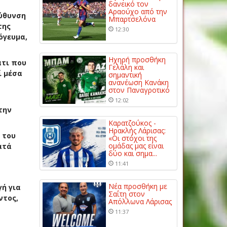
δανεικό τον
Αραούχο από την
εύθυνση
Μπαρτσελόνα
της
12:30
όγευμα,
Ηχηρή προσθήκη
άτι που
Γελάλη και
ί μέσα
σημαντική
ανανέωση Κανάκη
στον Παναγροτικό
12:02
την
Καρατζούκος -
Ηρακλής Λάρισας:
 του
«Οι στόχοι της
ομάδας μας είναι
ατά
δύο και σημα...
11:41
Νέα προσθήκη με
ή για
Σαΐτη στον
ντος,
Απόλλωνα Λάρισας
11:37