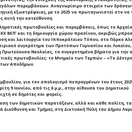
μεγάλων παρεμβάσεων. Αναγνωρίσιμο στοιχείο των δράσεω
ηγική εξωστρέφειας, με το 2025 να πρωταγωνιστεί στο να 
ος αυτή την κατεύθυνση.
βληματικές πρωτοβουλίες και παρεμβάσεις, όπως το Αρχαί
 ΚΧ 867Γ και τη δημιουργία χώρου πρασίνου, ακριβώς μπρο
ωση και λειτουργία του Ιπποκράτειου Τόπου, στο Πάρκο Αλ
τιριακό συγκρότημα των Προτύπων Γυμνασίου και Λυκείου,
κή Πρωτεύουσα Νεολαίας, τα συγκροτημένα βήματα για την 
ετικές πρωτοβουλίες: το Μνημείο των Τεμπών – «Το Δέντρο
ο των Αποδήμων.
υμβουλίου, για τον απολογισμό πεπραγμένων του έτους 202
τη 9 Ιουνίου, από τις 6 μ.μ., στην αίθουσα του Δημοτικού
ιχτή σε δημότες και φορείς.
άθεση των δημοτικών παρατάξεων, αλλά και κάθε πολίτη, τα
 Διεύθυνση και Τμήμα), στη Δικτυακή Πύλη του Δήμου Λαρ