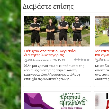
Διαβάστε επίσης
Πέτυχαν στα test οι Λαρισαίοι
Με επιτ
διαιτητές Ά κατηγορίας
και αγω
Β’ Κ...
08 Αυγούστου 2026 15:19
08 Αυγ
Άλλη μια χρονιά που οι εκπρόσωποι της
Με απόλυ
λαρισινής διαιτησίας στην ανώτατη
απαιτητι
κατηγορία ολοκλήρωσαν με απόλυτη
αγωνιστι
επιτυχία τις διαδικασίες των γ...
διαιτητές 