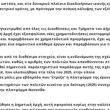
 ωστόσο, και στο δυναμικό πλαίσιο διεκδικήσεων ικανής κ
εντρικό κράτος, με πρόταγμα την ανάγκη κάλυψης των εξ
γκεντρωθεί από όλες τις Διευθύνσεις και Τμήματα του Δή
ική Αρχή έχει εξασφαλίσει νέες χρηματοδοτήσεις εκατομμυρ
ν και παρεμβάσεων σε χρηματοδοτικά προγράμματα, έχει ω
γήσει ένα σημαντικό απόθεμα έργων και παρεμβάσεων για τ
ι από τα διαθέσιμα στοιχεία, είναι η ενδυνάμωση της σχέ
λιτών, καθώς ο αριθμός των πολιτών που απευθύνονται στ
ηθεί σημαντικά. Χαρακτηριστικό παράδειγμα αυτής της σχέ
ΑΚ, που υλοποιήθηκε στα τέλη του 2025, στην οποία
σε μόλις μια εβδομάδα που “έτρεξε” η πλατφόρμα της έρευν
αιτημάτων των πολιτών κινείται για δεύτερη (2025) συνεχ
ην πλατφόρμα Novoville.
ύθησε η Δημοτική Αρχή, αυτή αφορούσε κυρίως στην καλύτ
ρινότητας, την ενίσχυση της οικονομικής σταθερότητας, τ