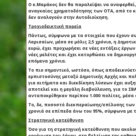
Ο κ.Μαμάκος δεν θα παραλείψει να αναφερθεί,
αναγκαίας χρηματοδότησης των ΟΤΑ, από το κ
δεν αναλογούν στην Αυτοδιοίκηση.
Τροχιοδεικτική πορεία
Πάντως, σύμφωνα με τα στοιχεία που έχουν συ
Λαρισαίων, μέσα σε μόλις 2,5 χρόνια, η Δημοτ
ευρώ, έχει προχωρήσει σε νέες εντάξεις έργω
νέες μελέτες και έχει κατορθώσει να δημιουρ
επόμενα χρόνια.
Το πιο σημαντικό, ωστόσο, όπως αποδεικνύετα
εμπιστοσύνης μεταξύ Δημοτικής Αρχής και πο
για αιτήματα και διεκδίκηση λύσεων έχει αυξ
αποτελεί και η μεγάλη διαβούλευση, για το ΣΒ
ανταποκρίθηκαν περίπου 1.000 πολίτες, μέσα 
Το, δε, ποσοστό διεκπεραίωσης/επίλυσης των 
χρονιά σε επίπεδα άνω του 95%, σύμφωνα με τ
Στρατηγική κατεύθυνση
Όσο για τη στρατηγική κατεύθυνση που ακολο
οργάνωση του Δήμου, στη βελτίωση της καθημε