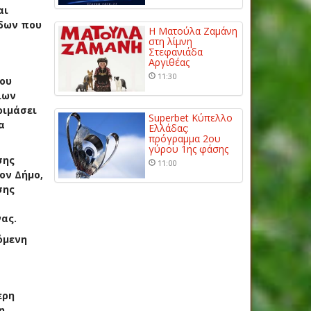
αι
όδων που
Η Ματούλα Ζαμάνη
στη λίμνη
Στεφανιάδα
Αργιθέας
11:30
μου
ίων
ριμάσει
Superbet Κύπελλο
α
Ελλάδας:
πρόγραμμα 2ου
γύρου 1ης φάσης
σης
11:00
ον Δήμο,
σης
ας.
όμενη
ερη
η