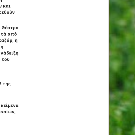
ν και
τεθούν
ο Θέατρο
στά από
καζάρ, η
 η
ανάδειξη
 του
5 της
 κείμενα
ισαίων,