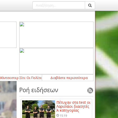
 Σίτι: Οι Πολίτες έκλεισαν τον Τζερόνιμο Ρούλι
Διαβάστε περισσότερα
12:54
-
Ο Τασιόπουλος 
Ροή ειδήσεων
Πέτυχαν στα test οι
Λαρισαίοι διαιτητές
Ά κατηγορίας
15:19