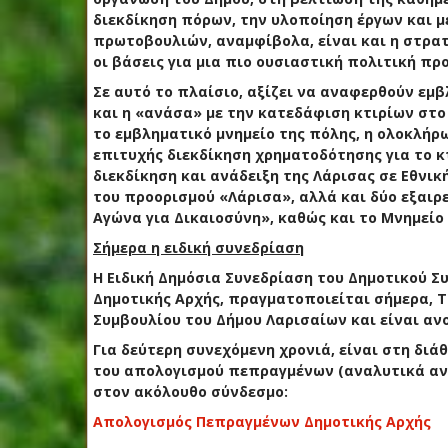
διεκδίκηση πόρων, την υλοποίηση έργων και 
πρωτοβουλιών, αναμφίβολα, είναι και η στρατ
οι βάσεις για μια πιο ουσιαστική πολιτική πρ
Σε αυτό το πλαίσιο, αξίζει να αναφερθούν εμ
και η «ανάσα» με την κατεδάφιση κτιρίων στο
το εμβληματικό μνημείο της πόλης, η ολοκλήρ
επιτυχής διεκδίκηση χρηματοδότησης για το κ
διεκδίκηση και ανάδειξη της Λάρισας σε Εθνι
του προορισμού «Λάρισα», αλλά και δύο εξαιρ
Αγώνα για Δικαιοσύνη», καθώς και το Μνημεί
Σήμερα η ειδική συνεδρίαση
Η Ειδική Δημόσια Συνεδρίαση του Δημοτικού Σ
Δημοτικής Αρχής, πραγματοποιείται σήμερα, Τρί
Συμβουλίου του Δήμου Λαρισαίων και είναι ανο
Για δεύτερη συνεχόμενη χρονιά, είναι στη δι
του απολογισμού πεπραγμένων (αναλυτικά ανά
στον ακόλουθο σύνδεσμο:
Απολογισμός Πεπραγμένων Δημοτικής Αρχής