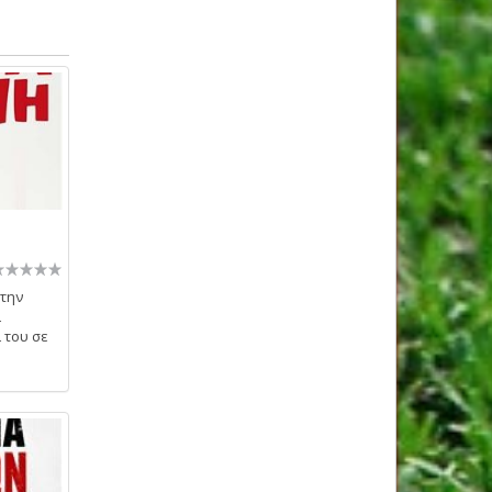
 την
ι
ι του σε