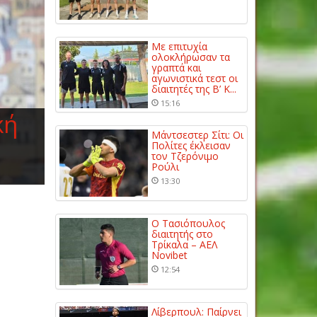
Με επιτυχία
ολοκλήρωσαν τα
γραπτά και
αγωνιστικά τεστ οι
διαιτητές της Β’ Κ...
15:16
κή
Μάντσεστερ Σίτι: Οι
Πολίτες έκλεισαν
τον Τζερόνιμο
Ρούλι
13:30
Ο Τασιόπουλος
διαιτητής στο
Τρίκαλα – ΑΕΛ
Novibet
12:54
Λίβερπουλ: Παίρνει