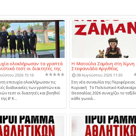
υχία ολοκλήρωσαν τα γραπτά
Η Ματούλα Ζαμάνη στη λίμνη
νιστικά τεστ οι διαιτητές της
Στεφανιάδα Αργιθέας
ούστου 2026 15:16
08 Αυγούστου 2026 11:30
τη επιτυχία ολοκλήρωσαν τις
Στη νέα συναυλία της Περιφέρειας
κές διαδικασίες των γραπτών και
Κυριακή Το Πολιτιστικό Καλοκαίρ
κών τεστ οι διαιτητές και βοηθοί
Θεσσαλίας 2026 συνεχίζει το ταξίδ
της Β’ Κ...
κάθε γωνιά...