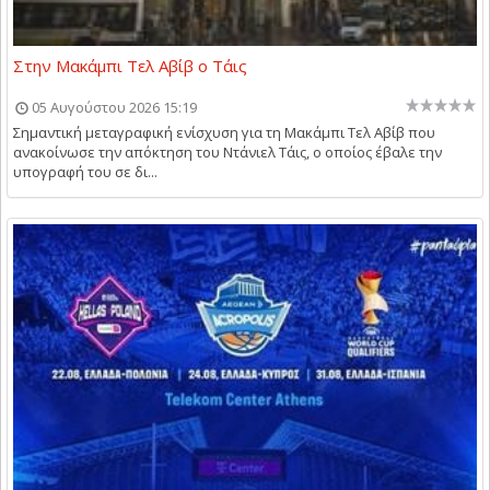
Στην Μακάμπι Τελ Αβίβ ο Τάις
05 Αυγούστου 2026 15:19
Σημαντική μεταγραφική ενίσχυση για τη Μακάμπι Τελ Αβίβ που
ανακοίνωσε την απόκτηση του Ντάνιελ Τάις, ο οποίος έβαλε την
υπογραφή του σε δι...