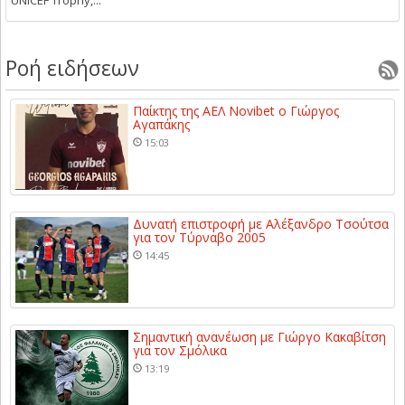
UNICEF Trophy,...
Ροή ειδήσεων
Παίκτης της ΑΕΛ Novibet ο Γιώργος
Αγαπάκης
15:03
Δυνατή επιστροφή με Αλέξανδρο Τσούτσα
για τον Τύρναβο 2005
14:45
Σημαντική ανανέωση με Γιώργο Κακαβίτση
για τον Σμόλικα
13:19