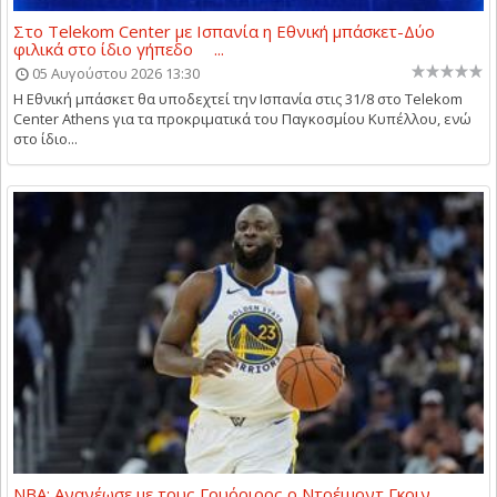
Στο Telekom Center με Ισπανία η Εθνική μπάσκετ-Δύο
φιλικά στο ίδιο γήπεδο ...
05 Αυγούστου 2026 13:30
Η Εθνική μπάσκετ θα υποδεχτεί την Ισπανία στις 31/8 στο Telekom
Center Athens για τα προκριματικά του Παγκοσμίου Κυπέλλου, ενώ
στο ίδιο...
NBA: Ανανέωσε με τους Γουόριορς ο Ντρέιμοντ Γκριν