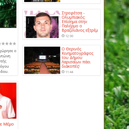
Στρεφέτσα -
Ολυμπιακός:
Επίσημα στην
Παλέρμο ο
Βραζιλιάνος εξτρέμ
12:00
Ο Θερινός
οχώρησε ο
Κινηματογράφος
Αντώνη
του Δήμου
στής
Λαρισαίων πάει
διακοπές!
λόγου
ιόδου.
11:44
με Μέμο