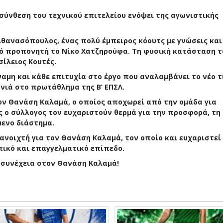
 σύνθεση του τεχνικού επιτελείου ενόψει της αγωνιστικής
Αθανασόπουλος, ένας πολύ έμπειρος κόουτς με γνώσεις κα
ηθό προπονητή το Νίκο Χατζηρούφα. Τη φυσική κατάσταση 
ίλειος Κουτές.
ύναμη και κάθε επιτυχία στο έργο που αναλαμβάνει το νέο τι
νιά στο πρωτάθλημα της Β’ ΕΠΣΛ.
ον Θανάση Καλαμά, ο οποίος αποχωρεί από την ομάδα για
 ο σύλλογος τον ευχαριστούν θερμά για την προσφορά, τη
μενο διάστημα.
ανοιχτή για τον Θανάση Καλαμά, τον οποίο και ευχαριστεί
πικό και επαγγελματικό επίπεδο.
ή συνέχεια στον Θανάση Καλαμά!