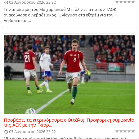
03 Αυγούστου 2026 23:32
Την απόκτηση του Μα χαμ αντού Μ π άλ ν τε α πό τον ΠΑΟΚ
ανακοίνωσε ο Λεβαδειακός. Ενίσχυση στα εξτρέμ για τον
Λεβαδειακό ....
Προβάρει τα κιτρινόμαυρα ο Βιτάλις: Προφορική συμφωνία
της ΑΕΚ με την Γκιόρ...
03 Αυγούστου 2026 23:22
Μία ανάσα από την ολοκλήρωσή της βρίσκεται η μεταγραφή του