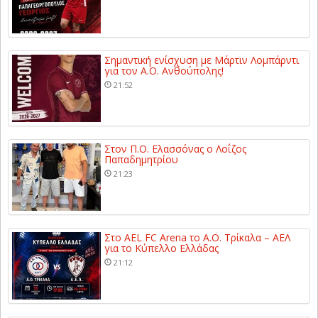
Σημαντική ενίσχυση με Μάρτιν Λομπάρντι
για τον Α.Ο. Ανθούπολης!
21:52
Στον Π.Ο. Ελασσόνας ο Λοΐζος
Παπαδημητρίου
21:23
Στο AEL FC Arena το Α.Ο. Τρίκαλα – ΑΕΛ
για το Κύπελλο Ελλάδας
21:12