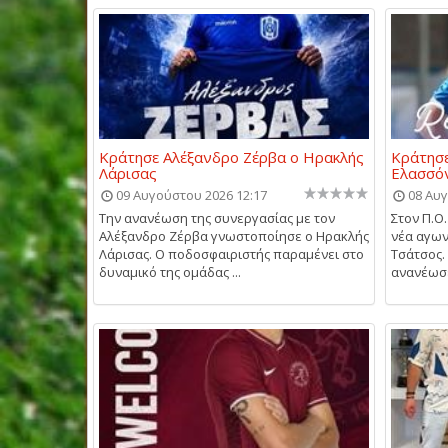
Κράτησε Αλέξανδρο Ζέρβα ο Ηρακλής
Κράτησε
Λάρισας
Ελασσό
09 Αυγούστου 2026 12:17
08 Αυγ
Την ανανέωση της συνεργασίας με τον
Στον Π.Ο.
Αλέξανδρο Ζέρβα γνωστοποίησε ο Ηρακλής
νέα αγων
Λάρισας. Ο ποδοσφαιριστής παραμένει στο
Τσάτσος.
δυναμικό της ομάδας ...
ανανέωσε