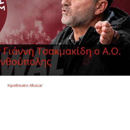
 Γιάννη Τσακμακίδη ο Α.Ο.
νθούπολης