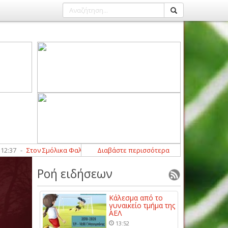
Στον Σμόλικα Φαλάνης ο Παναγιώτης Βουλγαρίδης
Διαβάστε περισσότερα
12:17
-
Κράτησε Αλ
Ροή ειδήσεων
Κάλεσμα από το
γυναικείο τμήμα της
ΑΕΛ
13:52