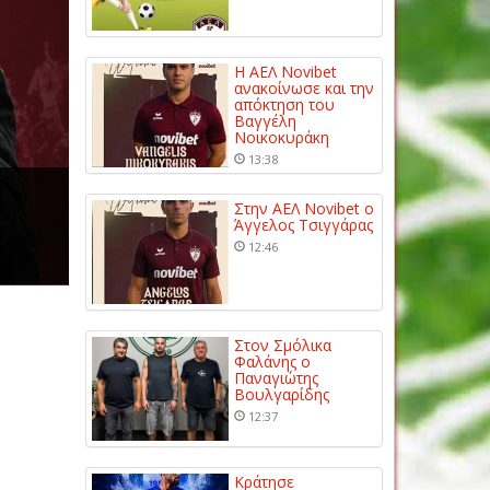
Η ΑΕΛ Novibet
ανακοίνωσε και την
απόκτηση του
Βαγγέλη
Νοικοκυράκη
13:38
Στην ΑΕΛ Novibet ο
Άγγελος Τσιγγάρας
12:46
Στον Σμόλικα
Φαλάνης ο
Παναγιώτης
Βουλγαρίδης
12:37
Κράτησε