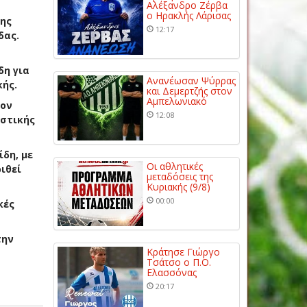
Αλέξανδρο Ζέρβα
ο Ηρακλής Λάρισας
λης
12:17
δας.
δη για
Ανανέωσαν Ψύρρας
κής.
και Δεμερτζής στον
Αμπελωνιακό
τον
12:08
ιστικής
δη, με
Οι αθλητικές
ιθεί
μεταδόσεις της
Κυριακής (9/8)
00:00
κές
την
Κράτησε Γιώργο
Τσάτσο ο Π.Ο.
Ελασσόνας
20:17