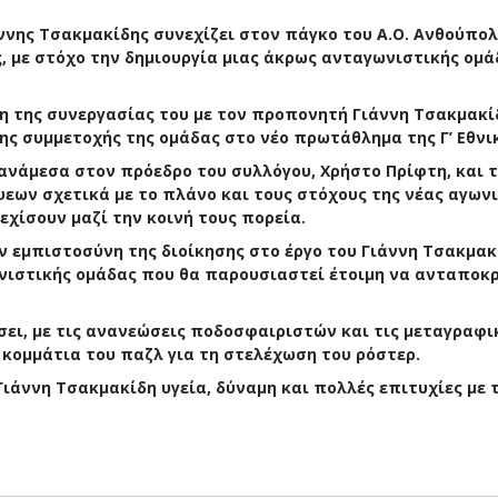
ννης Τσακμακίδης συνεχίζει στον πάγκο του Α.Ο. Ανθούπο
, με στόχο την δημιουργία μιας άκρως ανταγωνιστικής ομά
η της συνεργασίας του με τον προπονητή Γιάννη Τσακμακί
ης συμμετοχής της ομάδας στο νέο πρωτάθλημα της Γ’ Εθνι
νάμεσα στον πρόεδρο του συλλόγου, Χρήστο Πρίφτη, και 
εων σχετικά με το πλάνο και τους στόχους της νέας αγων
εχίσουν μαζί την κοινή τους πορεία.
 εμπιστοσύνη της διοίκησης στο έργο του Γιάννη Τσακμακί
ωνιστικής ομάδας που θα παρουσιαστεί έτοιμη να ανταποκρ
ήσει, με τις ανανεώσεις ποδοσφαιριστών και τις μεταγραφι
κομμάτια του παζλ για τη στελέχωση του ρόστερ.
Γιάννη Τσακμακίδη υγεία, δύναμη και πολλές επιτυχίες με 