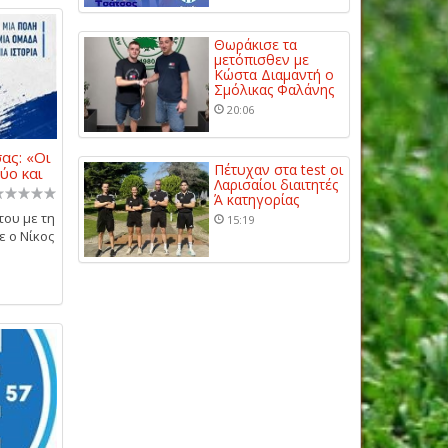
Θωράκισε τα
μετόπισθεν με
Κώστα Διαμαντή ο
Σμόλικας Φαλάνης
20:06
ας: «Οι
Πέτυχαν στα test οι
ύο και
Λαρισαίοι διαιτητές
Ά κατηγορίας
του με τη
15:19
ε ο Νίκος