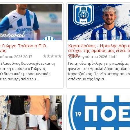
 Γιώργο Τσάτσο ο Π.Ο.
Καρατζούκος - Ηρακλής Λάρισ
νας
στόχοι της ομάδας μας είναι δ
σημα...
ούστου 2026 20:17
08 Αυγούστου 2026 11:41
 Ελασσόνας θα συνεχίσει και τη
Για τη νέα πρόκληση της καριέρας 
ιστική περίοδο ο Γιώργος
φανέλα του Ηρακλή Λάρισας μίλησ
 Ο δυναμικός μεσοαμυντικός
Καρατζούκος . Το νέο μεταγραφικό
 τη συνεργασία του ...
απόκτημα της λαρισ...