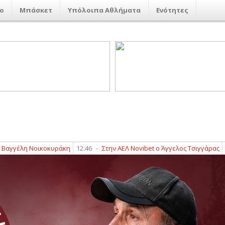
ο
Μπάσκετ
Υπόλοιπα Αθλήματα
Ενότητες
λη Νοικοκυράκη
12:46
-
Στην ΑΕΛ Novibet ο Άγγελος Τσιγγάρας
12:37
-