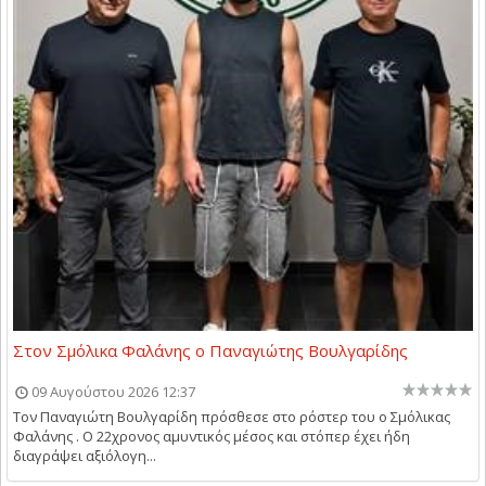
Στον Σμόλικα Φαλάνης ο Παναγιώτης Βουλγαρίδης
09 Αυγούστου 2026 12:37
Τον Παναγιώτη Βουλγαρίδη πρόσθεσε στο ρόστερ του ο Σμόλικας
Φαλάνης . Ο 22χρονος αμυντικός μέσος και στόπερ έχει ήδη
διαγράψει αξιόλογη...