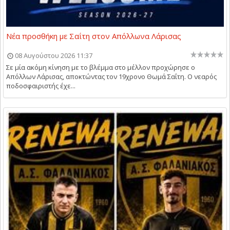
Νέα προσθήκη με Σαΐτη στον Απόλλωνα Λάρισας
08 Αυγούστου 2026 11:37
Σε μία ακόμη κίνηση με το βλέμμα στο μέλλον προχώρησε ο
Απόλλων Λάρισας, αποκτώντας τον 19χρονο Θωμά Σαΐτη. Ο νεαρός
ποδοσφαιριστής έχε...