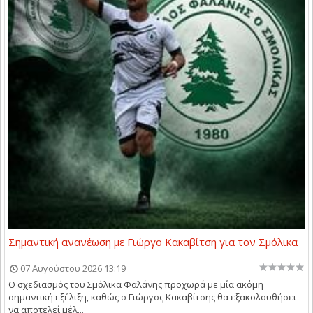
Σημαντική ανανέωση με Γιώργο Κακαβίτση για τον Σμόλικα
07 Αυγούστου 2026 13:19
Ο σχεδιασμός του Σμόλικα Φαλάνης προχωρά με μία ακόμη
σημαντική εξέλιξη, καθώς ο Γιώργος Κακαβίτσης θα εξακολουθήσει
να αποτελεί μέλ...