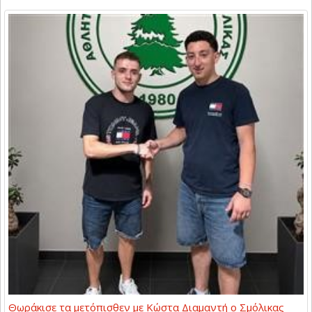
Θωράκισε τα μετόπισθεν με Κώστα Διαμαντή ο Σμόλικας