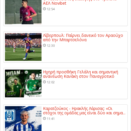
ΑΕΛ Novibet
12:54
Λίβερπουλ: Παίρνει δανεικό τον Αραούχο
από την Μπαρτσελόνα
12:30
Ηχηρή προσθήκη Γελάλη και σημαντική
ανανέωση Κανάκη στον Παναγροτικό
12:02
Καρατζούκος - Ηρακλής Λάρισας: «Οι
στόχοι της ομάδας μας είναι δύο και σημα...
11:41