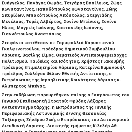
Ευάγγελος, Πανάγος Θωμάς, Τσιγάρας Βασίλειος, Ζώης
Κωνσταντίνος, Παπαδόπουλος Κωνσταντίνος, Ζώης
Σπυρίδων, Μπακόπουλος Απόστολος, Στεργιάδης
Μενέλαος, Τορές Αλβέρτος, Σονίνο Μπένιος, Σονίνο
Ηλίας, Μαγριές Ιωάννης, Καστανίδης Ιωάννης,
Γιαννόπουλος Αναστάσιος.
Στεφάνια κατέθεσαν οι: Γαρυφαλλιά Καρυστιανού-
Γκολφινοπούλου, πρόεδρος Δημοτικού Συμβουλίου
Λάρισας, Βασίλης Σίμος, Θεματικός Αντιπεριφερειάρχης
Πολιτισμού, Παιδείας και Ισότητας, Χρήστος Γιακουβής
πρόεδρος Επιμελητηρίου Λάρισας, Κατερίνα Εμμανουήλ
πρόεδρος Συλλόγου Φίλων Εθνικής Αντίστασης, o
Εκπρόσωπος της Ισραηλιτικής Κοινότητας Λάρισας κ.
Αλμπέρτος Μπέγας.
Στην εκδήλωση παρευρέθηκαν επίσης ο Εκπρόσωπος του
Γενικού Επιθεωρητή Στρατού: Φρύδας Λάζαρος
Αντισυνταγματάρχης, η Εκπρόσωπος της Γενικής
Περιφερειακής Αστυνομικής Δ/νσης Θεσσαλίας
Ταξίαρχος Ζήνδρου Ζωή, ο Εκπρόσωπος του Αστυνομικού
Διευθυντή Λάρισας -Διοικητής τμήματος Κιλελέρ Αθ.
Μπαντής, ο Εκπρόσωπος του Αρχηγείου Τακτικής