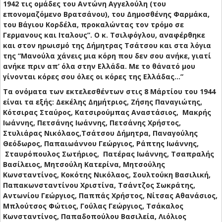
1942 τις ομάδες του Αντώνη Αγγελούλη (του
επονομαζόμενο Βρατσάνου), του Δημοσθένης Φαρμάκα,
του Βάγιου Κορδέλα, προκαλώντας τον τρόμο σε
Γερμανους και Ιταλους”. Ο κ. Τσιλφόγλου, αναφέρθηκε
και στον ηρωισμό της Δήμητρας Τσάτσου και στα λόγια
της “Μανούλα χάνεις μια κόρη που δεν σου ανήκε, γιατί
ανήκε πριν απ’ όλα στην Ελλάδα. Με το θάνατό μου
γίνονται κόρες σου όλες οι κόρες της Ελλάδας…”
Τα ονόματα των εκτελεσθέντων στις 8 Μάρτίου του 1944
είναι τα εξής: Δεκέλης Δημήτριος, Ζήσης Παναγιώτης,
Κότσιρας Σταύρος, Κατσιρούμπας Αναστάσιος, Μακρής
Ιωάννης, Πετσάνης Ιωάννης, Πετσάνης Χρήστος,
Στυλιάρας Νικόλαος,Τσάτσου Δήμητρα, Παναγούλης
Θεόδωρος, Παπαιωάννου Γεώργιος, Ράπτης Ιωάννης,
Σταυρόπουλος Σωτήριος, Πατέρας Ιωάννης, Τσαπραλής
Βασίλειος, Μητσούλη Κατερίνα, Μητσούλης
Κωνσταντίνος, Κοκότης Νικόλαος, Σουλτούκη Βασιλική,
Παπακωνσταντίνου Χριστίνα, Τσάντζος Σωκράτης,
Αντωνίου Γεώργιος, Παππάς Χρήστος, Νίτσας Αθανάσιος,
Μπλούτσος Φώτιος, Γούλας Γεώργιος, Τσάκαλος
Κωνσταντίνος, Παπαδοπούλου Βασιλεία, Λιόλιος