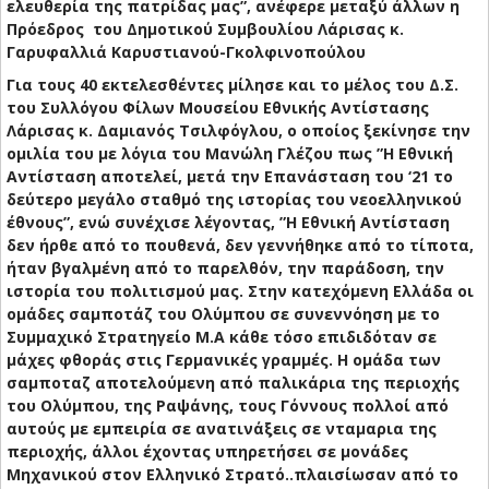
ελευθερία της πατρίδας μας”, ανέφερε μεταξύ άλλων η
Πρόεδρος του Δημοτικού Συμβουλίου Λάρισας κ.
Γαρυφαλλιά Καρυστιανού-Γκολφινοπούλου
Για τους 40 εκτελεσθέντες μίλησε και το μέλος του Δ.Σ.
του Συλλόγου Φίλων Μουσείου Εθνικής Αντίστασης
Λάρισας κ. Δαμιανός Τσιλφόγλου, ο οποίος ξεκίνησε την
ομιλία του με λόγια του Μανώλη Γλέζου πως ”Η Εθνική
Αντίσταση αποτελεί, μετά την Επανάσταση του ‘21 το
δεύτερο μεγάλο σταθμό της ιστορίας του νεοελληνικού
έθνους”, ενώ συνέχισε λέγοντας, ”Η Εθνική Αντίσταση
δεν ήρθε από το πουθενά, δεν γεννήθηκε από το τίποτα,
ήταν βγαλμένη από το παρελθόν, την παράδοση, την
ιστορία του πολιτισμού μας. Στην κατεχόμενη Ελλάδα οι
ομάδες σαμποτάζ του Ολύμπου σε συνεννόηση με το
Συμμαχικό Στρατηγείο Μ.Α κάθε τόσο επιδιδόταν σε
μάχες φθοράς στις Γερμανικές γραμμές. Η ομάδα των
σαμποταζ αποτελούμενη από παλικάρια της περιοχής
του Ολύμπου, της Ραψάνης, τους Γόννους πολλοί από
αυτούς με εμπειρία σε ανατινάξεις σε νταμαρια της
περιοχής, άλλοι έχοντας υπηρετήσει σε μονάδες
Μηχανικού στον Ελληνικό Στρατό..πλαισίωσαν από το