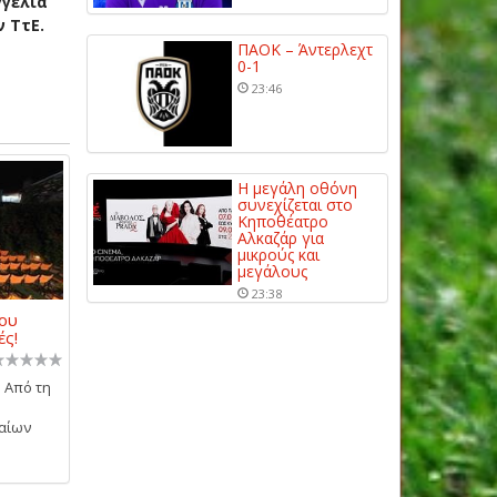
γγελία
 ΤτΕ.
ΠΑΟΚ – Άντερλεχτ
0-1
23:46
Η μεγάλη οθόνη
συνεχίζεται στο
Κηποθέατρο
Αλκαζάρ για
μικρούς και
μεγάλους
23:38
ου
ές!
 Από τη
αίων