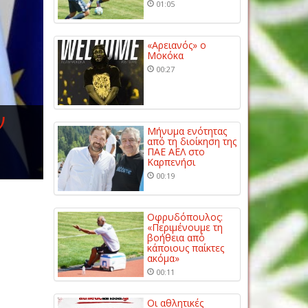
01:05
«Αρειανός» ο
Μοκόκα
00:27
ν
Μήνυμα ενότητας
από τη διοίκηση της
ΠΑΕ ΑΕΛ στο
Καρπενήσι
00:19
Οφρυδόπουλος:
«Περιμένουμε τη
βοήθεια από
κάποιους παίκτες
ακόμα»
00:11
Οι αθλητικές