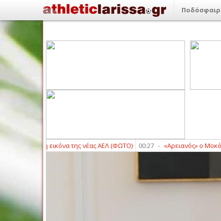
Ποδόσφαιρ
σι: Πρώτη εικόνα της νέας ΑΕΛ (ΦΩΤΟ)
00:27
-
«Αρειανός» ο Μοκόκα
00