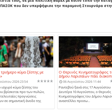
στία τους, σε μία
πολιτική Βαβέλ
με κοινό τόπο την κατα
 ΠΑΣΟΚ που δεν υπερψήφισε την παραμονή Στουρνάρα στην
 τριήμερο κύμα ζέστης με
Ο Θερινός Κινηματογράφος τ
α»
Δήμου Λαρισαίων πάει διακοπ
ούστου 2026 23:54
06 Αυγούστου 2026 11:44
 ισχυρό κύμα ζέστης του
Ραντεβού ξανά στις 17 Αυγούστου
υ βρίσκεται προ των πυλών,
Δευτέρα 10 Αυγούστου, ο Θερινός
 τελευταίες προγνώσεις
Κινηματογράφος του Δήμου Λαρισ
υν σε σημαντική άνοδο της
αναστέλλει προσω...