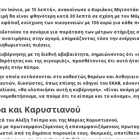
ον Ιούνιο, με 15 λεπτά»,
ανακοίνωσε ο
Kυριάκος Μητσοτάκ
τιμή θα είναι φθηνότερη κατά 30 λεπτά σε σχέση με τον Μά
 η εφάπαξ ενίσχυση των οικογενειών με 150 ευρώ για κάθε πα
φοδοτούσε τα σενάρια για παράταση των μέτρων στήριξης 
 ανατιμήσεις στην αγορά, επηρεάζοντας τόσο την ενέργεια
ληθωριστικές πιέσεις.
κυβέρνησης με τη διεθνή αβεβαιότητα, σημειώνοντας ότι «
ερότητας και της σιγουριάς», προσθέτοντας ότι αυτό ήταν
ογές στην Κύπρο.
την οποία εντάσσονται στο καθεστώς Βαρέων και Ανθυγιει
ευτών, διασώστες, όπως επίσης οι οδηγοί του ΕΚΑΒ, κάνον
λίασε, «θα υλοποιήσει αυτή η κυβέρνηση». «Είναι ακόμη μ
νομοθετήσουμε, να πούμε ότι το είπαμε και το κάναμε», σ
ρα και Καρυστιανού
τά του Αλέξη Τσίπρα και της Μαρίας Καρυστιανού,
α με
πρωτοεμφανιζόμενους ή επανεμφανιζόμενους
πρωταγ
στοί από τη δημόσια παρουσία τους. Θεσμικές, υποτίθετα