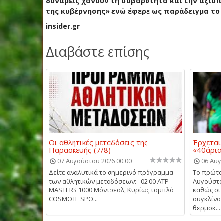
δυνάμεις χάνουν τη σοβαρότητα και την αξιοπι
της κυβέρνησης» ενώ έφερε ως παράδειγμα το
insider.gr
Διαβάστε επίσης
Οι αθλητικές μεταδόσεις της
Έρχεται
Παρασκευής (7/8)
«40άρι
07 Αυγούστου 2026 00:00
06 Αυγ
Δείτε αναλυτικά το σημερινό πρόγραμμα
Το πρώτο
των αθλητικών μεταδόσεων: 02:00 ATP
Αυγούστο
MASTERS 1000 Μόντρεαλ, Κυρίως ταμπλό
καθώς οι
COSMOTE SPO...
συγκλίνο
θερμοκ...