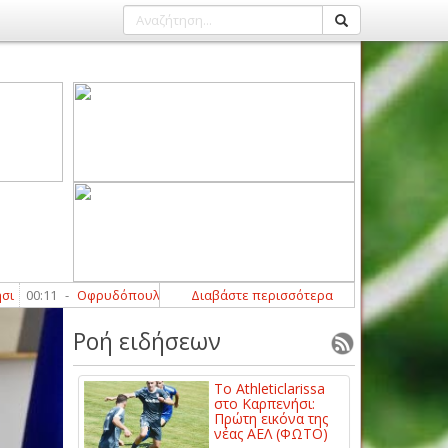
:11
-
Οφρυδόπουλος: «Περιμένουμε τη βοήθεια από κάποιους παίκτες 
Διαβάστε περισσότερα
Ροή ειδήσεων
Το Athleticlarissa
στο Καρπενήσι:
Πρώτη εικόνα της
νέας ΑΕΛ (ΦΩΤΟ)