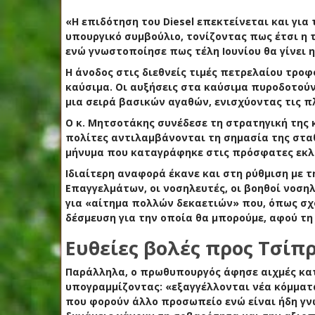
«Η επιδότηση του Diesel επεκτείνεται και για τ
υπουργικό συμβούλιο, τονίζοντας πως έτσι η
ενώ γνωστοποίησε πως
τέλη Ιουνίου θα γίνει
H άνοδος στις διεθνείς τιμές πετρελαίου τρο
καύσιμα. Οι αυξήσεις στα καύσιμα πυροδοτούν
μια σειρά βασικών αγαθών, ενισχύοντας τις π
Ο κ. Μητσοτάκης συνέδεσε τη στρατηγική της 
πολίτες αντιλαμβάνονται τη σημασία της σταθ
μήνυμα που καταγράφηκε στις πρόσφατες εκλ
Ιδιαίτερη αναφορά έκανε και στη ρύθμιση με 
Επαγγελμάτων, οι νοσηλευτές, οι βοηθοί νοσηλ
για «αίτημα πολλών δεκαετιών» που, όπως σχο
δέσμευση για την οποία θα μπορούμε, αφού τη 
Ευθείες βολές προς Τσίπ
Παράλληλα, ο πρωθυπουργός
άφησε αιχμές κα
υπογραμμίζοντας: «εξαγγέλλονται νέα κόμματ
που φορούν άλλο προσωπείο ενώ είναι ήδη γνω