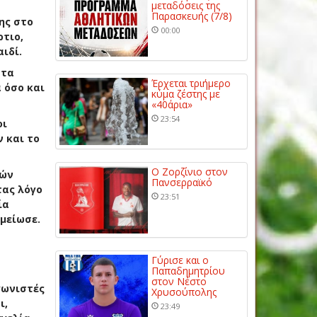
μεταδόσεις της
Παρασκευής (7/8)
ης
στο
00:00
ρτιο,
ιδί.
στα
Έρχεται τριήμερο
 όσο και
κύμα ζέστης με
«40άρια»
23:54
οι
 και το
Ο Ζορζίνιο στον
νών
Πανσερραϊκό
τας λόγο
23:51
ία
ημείωσε.
Γύρισε και ο
Παπαδημητρίου
στον Νέστο
ωνιστές
Χρυσούπολης
ι,
23:49