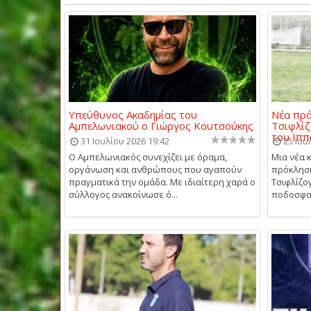
Υπεύθυνος Ακαδημίας του
Νέα πρό
Αμπελωνιακού ο Γιώργος Κουτσούκης
Τσιφλίζ
του Ιππ
31 Ιουλίου 2026 19:42
25 Ιου
Ο Αμπελωνιακός συνεχίζει με όραμα,
Μια νέα 
οργάνωση και ανθρώπους που αγαπούν
πρόκληση
πραγματικά την ομάδα. Με ιδιαίτερη χαρά ο
Τσιφλίζο
σύλλογος ανακοίνωσε ό...
ποδοσφαι