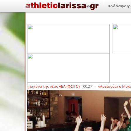
Ποδόσφαιρ
Πρώτη εικόνα της νέας ΑΕΛ (ΦΩΤΟ)
00:27
-
«Αρειανός» ο Μοκόκα
00:19
-