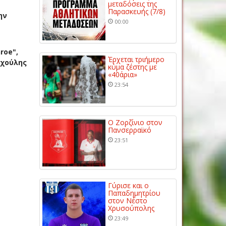
μεταδόσεις της
Παρασκευής (7/8)
ην
00:00
roe",
Έρχεται τριήμερο
ιχούλης
κύμα ζέστης με
«40άρια»
23:54
Ο Ζορζίνιο στον
Πανσερραϊκό
23:51
Γύρισε και ο
Παπαδημητρίου
στον Νέστο
Χρυσούπολης
23:49