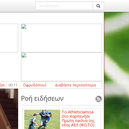
Οφρυδόπουλος: «Περιμένουμε τη βοήθεια από κάποιους παίκτες ακόμα
Διαβάστε περισσότερα
Ροή ειδήσεων
Το Athleticlarissa
στο Καρπενήσι:
Πρώτη εικόνα της
νέας ΑΕΛ (ΦΩΤΟ)