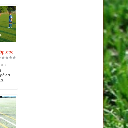
άρισας
 της
η
χρόνια
...