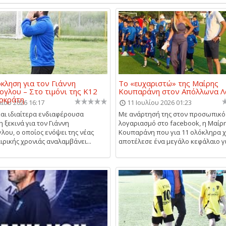
κληση για τον Γιάννη
Το «ευχαριστώ» της Μαίρης
ογλου – Στο τιμόνι της Κ12
Κουπαράνη στον Απόλλωνα Λ
οκράτη
λίου 2026 16:17
11 Ιουλίου 2026 01:23
και ιδιαίτερα ενδιαφέρουσα
Με ανάρτησή της στον προσωπικό
 ξεκινά για τον Γιάννη
λογαριασμό στο facebook, η Μαίρ
γλου, ο οποίος ενόψει της νέας
Κουπαράνη που για 11 ολόκληρα 
ρικής χρονιάς αναλαμβάνει...
αποτέλεσε ένα μεγάλο κεφάλαιο για