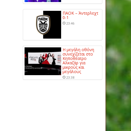
ΠΑΟΚ – Άντερλεχτ
0-1
23:46
Η μεγάλη οθόνη
συνεχίζεται στο
Κηποθέατρο
Αλκαζάρ για
μικρούς και
μεγάλους
23:38