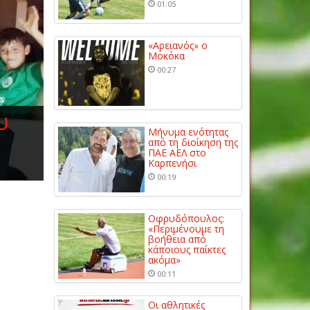
01:05
«Αρειανός» ο
Μοκόκα
00:27
υ
Μήνυμα ενότητας
από τη διοίκηση της
ΠΑΕ ΑΕΛ στο
Καρπενήσι
00:19
Οφρυδόπουλος:
«Περιμένουμε τη
βοήθεια από
κάποιους παίκτες
ακόμα»
00:11
Οι αθλητικές