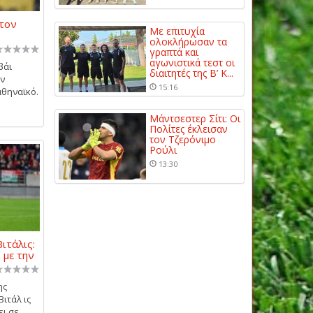
 τον
Με επιτυχία
ολοκλήρωσαν τα
γραπτά και
αγωνιστικά τεστ οι
βάι
διαιτητές της Β’ Κ...
ην
15:16
αθηναϊκό.
Μάντσεστερ Σίτι: Οι
Πολίτες έκλεισαν
τον Τζερόνιμο
Ρούλι
13:30
ιτάλις:
 με την
ης
ιτάλ ις
ει σε