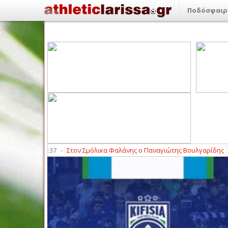
Ποδόσφαιρ
άρας
12:37
-
Στον Σμόλικα Φαλάνης ο Παναγιώτης Βουλγαρίδης
12:17
-