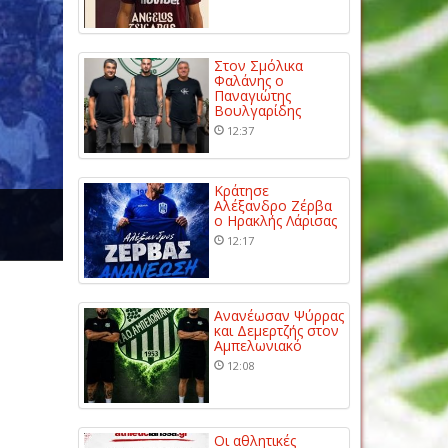
Στον Σμόλικα
Φαλάνης ο
Παναγιώτης
Βουλγαρίδης
12:37
Κράτησε
Αλέξανδρο Ζέρβα
ο Ηρακλής Λάρισας
12:17
Ανανέωσαν Ψύρρας
και Δεμερτζής στον
Αμπελωνιακό
12:08
Οι αθλητικές