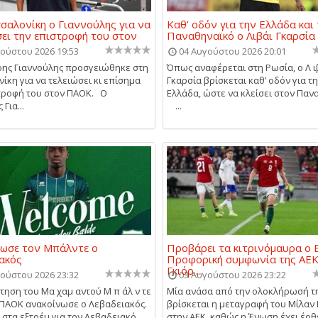
σαλονίκη ο Γιαννούλης για να
Καθ’ οδόν για την Ελλάδα και
ει την επιστροφή του στον
Παναθηναϊκό ο Λιβάι Γκαρσία
ούστου 2026 19:53
04 Αυγούστου 2026 20:01
ης Γιαννούλης προσγειώθηκε στη
Όπως αναφέρεται στη Ρωσία, ο Λ ι
ίκη για να τελειώσει κι επίσημα
Γκαρσία βρίσκεται καθ’ οδόν για τ
τροφή του στον ΠΑΟΚ. Ο
Ελλάδα, ώστε να κλείσει στον Παν
Για...
...
ωσε τον Μπάλντε ο
Προβάρει τα κιτρινόμαυρα ο Β
ακός
Προφορική συμφωνία της ΑΕΚ
Γκιόρ...
ούστου 2026 23:32
03 Αυγούστου 2026 23:22
τηση του Μα χαμ αντού Μ π άλ ν τε
Μία ανάσα από την ολοκλήρωσή τ
 ΠΑΟΚ ανακοίνωσε ο Λεβαδειακός.
βρίσκεται η μεταγραφή του Μίλαν Β
στα εξτρέμ για τον Λεβαδειακό ....
στην ΑΕΚ, καθώς η Ένωση έχει έρθ