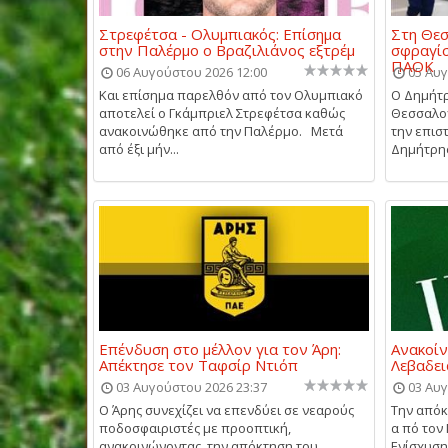
Στρεφέτσα - Ολυμπιακός: Επίσημα
Στη Θεσ
στην Παλέρμο ο Βραζιλιάνος εξτρέμ
σφραγίσ
ΠΑΟΚ
06 Αυγούστου 2026 12:00
05 Αυγ
Και επίσημα παρελθόν από τον Ολυμπιακό
Ο Δημήτρ
αποτελεί ο Γκάμπριελ Στρεφέτσα καθώς
Θεσσαλον
ανακοινώθηκε από την Παλέρμο. Μετά
την επισ
από έξι μήν...
Δημήτρης 
Επένδυση στο μέλλον για τον Άρη:
Ανακοίν
Απέκτησε τον Ταφσίρ Ντιόπ
Λεβαδει
03 Αυγούστου 2026 23:37
03 Αυγ
Ο Άρης συνεχίζει να επενδύει σε νεαρούς
Την απόκ
ποδοσφαιριστές με προοπτική,
α πό τον
ανακοινώνοντας την απόκτηση του
Ενίσχυση 