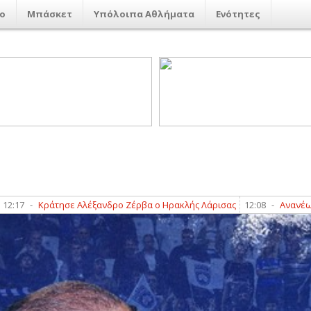
ο
Μπάσκετ
Υπόλοιπα Αθλήματα
Ενότητες
Κράτησε Αλέξανδρο Ζέρβα ο Ηρακλής Λάρισας
12:08
-
Ανανέωσαν Ψύρ