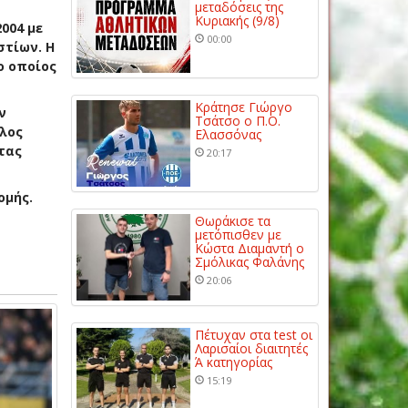
μεταδόσεις της
Κυριακής (9/8)
004 με
00:00
στίων. H
ο οποίος
Κράτησε Γιώργο
ν
Τσάτσο ο Π.Ο.
ελος
Ελασσόνας
τας
20:17
ομής.
Θωράκισε τα
μετόπισθεν με
Κώστα Διαμαντή ο
Σμόλικας Φαλάνης
20:06
Πέτυχαν στα test οι
Λαρισαίοι διαιτητές
Ά κατηγορίας
15:19