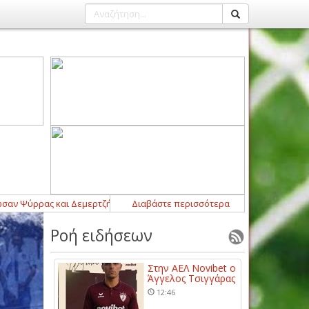
ρας και Δεμερτζής στον Αμπελωνιακό
Διαβάστε περισσότερα
00:00
-
Οι αθλητικές μεταδόσεις
Ροή ειδήσεων
Στην ΑΕΛ Novibet ο
Άγγελος Τσιγγάρας
12:46