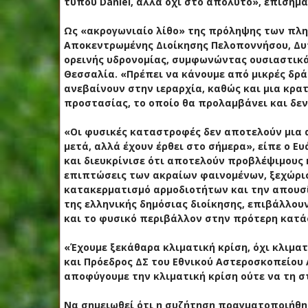
τύπου Daniel, αλλά όχι στο απόλυτο», επισήμαν
Ως «ακρογωνιαίο λίθο» της πρόληψης των πλη
Αποκεντρωμένης Διοίκησης Πελοποννήσου, Δυτι
ορεινής υδρονομίας, συμφωνώντας ουσιαστικά
Θεσσαλία. «Πρέπει να κάνουμε από μικρές δρά
ανεβαίνουν στην ιεραρχία, καθώς και μια κρα
προστασίας, το οποίο θα προλαμβάνει και δεν 
«Οι φυσικές καταστροφές δεν αποτελούν μια α
μετά, αλλά έχουν έρθει στο σήμερα», είπε ο Ε
και διευκρίνισε ότι αποτελούν προβλέψιμους 
επιπτώσεις των ακραίων φαινομένων, ξεχώρισ
κατακερματισμό αρμοδιοτήτων και την απουσί
της ελληνικής δημόσιας διοίκησης, επιβάλλου
και το φυσικό περιβάλλον στην πρότερη κατά
«Έχουμε ξεκάθαρα κλιματική κρίση, όχι κλιμα
και Πρόεδρος ΔΣ του Εθνικού Αστεροσκοπείου 
αποφύγουμε την κλιματική κρίση ούτε να τη 
Να σημειωθεί ότι η συζήτηση πραγματοποιήθηκε