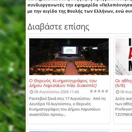
συνδιοργανωτές την εφημερίδα «Πελοπόννησος
με την αιγίδα της Βουλής των Ελλήνων, ενώ συ
Διαβάστε επίσης
Ο Θερινός Κινηματογράφος του
Οι αθλη
Δήμου Λαρισαίων πάει διακοπές!
(6/8)
06 Αυγούστου 2026 11:44
06 Αυγ
Ραντεβού ξανά στις 17 Αυγούστου Από τη
Δείτε αν
Δευτέρα 10 Αυγούστου, ο Θερινός
των αθλη
Κινηματογράφος του Δήμου Λαρισαίων
Profesio
αναστέλλει προσω...
ΤΖΟΥΝΙΟΡΣ