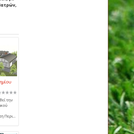
Πατρών,
ημίου
θεί την
ακού
η Περι...