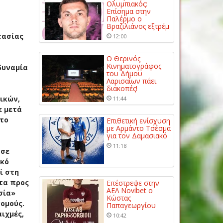
Ολυμπιακός:
Επίσημα στην
Παλέρμο ο
Βραζιλιάνος εξτρέμ
τασίας
12:00
Ο Θερινός
Κινηματογράφος
δυναμία
του Δήμου
Λαρισαίων πάει
διακοπές!
ικών,
11:44
ε μετά
στο
Επιθετική ενίσχυση
με Αρμάντο Τσέσμα
για τον Δαμασιακό
11:18
 σε
ακό
ί στη
ητα προς
Επέστρεψε στην
ΑΕΛ Novibet ο
σία»
Κώστας
νομούς.
Παπαγεωργίου
ιχμές,
10:42