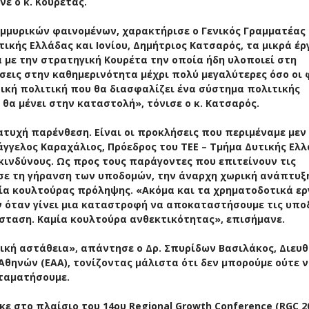
ε ο κ. Κουρέτας.
μμυρικών φαινομένων, χαρακτήρισε ο Γενικός Γραμματέας
κής Ελλάδας και Ιονίου, Δημήτριος Κατσαρός, τα μικρά έρ
 με την στρατηγική Κουρέτα την οποία ήδη υλοποιεί στη
σεις στην καθημερινότητα μέχρι πολύ μεγαλύτερες όσο οι 
τική πολιτική που θα διασφαλίζει ένα σύστημα πολιτικής
θα μένει στην καταστολή», τόνισε ο κ. Κατσαρός.
τυχή παρένθεση. Είναι οι προκλήσεις που περιμέναμε μεν
υάγγελος Καραχάλιος, Πρόεδρος του ΤΕΕ – Τμήμα Δυτικής Ελλ
κινδύνους. Ως προς τους παράγοντες που επιτείνουν τις
ε τη γήρανση των υποδομών, την άναρχη χωρική ανάπτυξη
α κουλτούρας πρόληψης. «Ακόμα και τα χρηματοδοτικά ερ
ν όταν γίνει μια καταστροφή να αποκαταστήσουμε τις υπο
σταση. Καμία κουλτούρα ανθεκτικότητας», επισήμανε.
τική αστάθεια», απάντησε ο Δρ. Σπυρίδων Βασιλάκος, Διευ
Αθηνών (ΕΑΑ), τονίζοντας μάλιστα ότι δεν μπορούμε ούτε 
σταματήσουμε.
 στο πλαίσιο του 14ου Regional Growth Conference (RGC 20