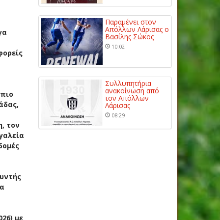
Παραμένει στον
Απόλλων Λάρισας ο
γα
Βασίλης Σώκος
10:02
φορείς
Συλλυπητήρια
ανακοίνωση από
 πιο
τον Απόλλων
άδας,
Λάρισας
08:29
, τον
γαλεία
δομές
θυντής
να
26) με