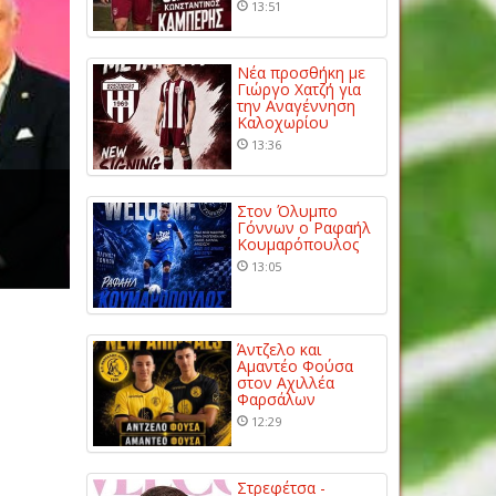
13:51
Νέα προσθήκη με
Γιώργο Χατζή για
την Αναγέννηση
Καλοχωρίου
13:36
ο
Στον Όλυμπο
Γόννων ο Ραφαήλ
Κουμαρόπουλος
13:05
Άντζελο και
Αμαντέο Φούσα
στον Αχιλλέα
Φαρσάλων
12:29
Στρεφέτσα -