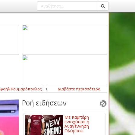
Κουμαρόπουλος
12:29
-
Άντζελο και Αμαντέο Φούσα στον Αχιλλέα Φαρ
Διαβάστε περισσότερα
Ροή ειδήσεων
Με Καμπέρη
ενισχύεται η
Αναγέννηση
Ολύμπου