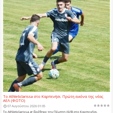
Το Athleticlarissa στο Καρπενήσι: Πρώτη εικόνα της νέας
ΑΕΛ (ΦΩΤΟ)
07 Αυγούστου 2026 01:05
Το Athleticlarissa.gr βρέθηκε την Πέμπτη (6/8) στο Καρπενήσι,