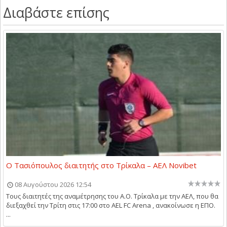
Διαβάστε επίσης
Ο Τασιόπουλος διαιτητής στο Τρίκαλα – ΑΕΛ Novibet
08 Αυγούστου 2026 12:54
Τους διαιτητές της αναμέτρησης του Α.Ο. Τρίκαλα με την ΑΕΛ, που θα
διεξαχθεί την Τρίτη στις 17:00 στο AEL FC Arena , ανακοίνωσε η ΕΠΟ.
...