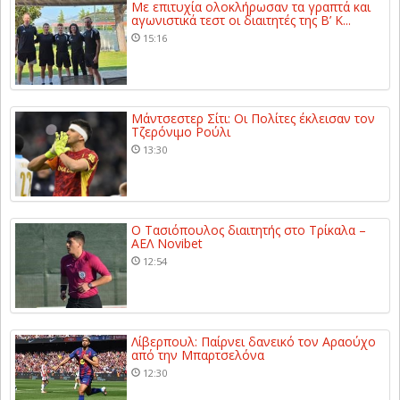
Με επιτυχία ολοκλήρωσαν τα γραπτά και
αγωνιστικά τεστ οι διαιτητές της Β’ Κ...
15:16
Μάντσεστερ Σίτι: Οι Πολίτες έκλεισαν τον
Τζερόνιμο Ρούλι
13:30
Ο Τασιόπουλος διαιτητής στο Τρίκαλα –
ΑΕΛ Novibet
12:54
Λίβερπουλ: Παίρνει δανεικό τον Αραούχο
από την Μπαρτσελόνα
12:30