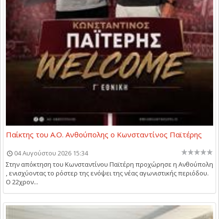
Παίκτης του Α.Ο. Ανθούπολης ο Κωνσταντίνος Παϊτέρης
04 Αυγούστου 2026 15:34
Στην απόκτηση του Κωνσταντίνου Παϊτέρη προχώρησε η Ανθούπολη
, ενισχύοντας το ρόστερ της ενόψει της νέας αγωνιστικής περιόδου.
Ο 22χρον...