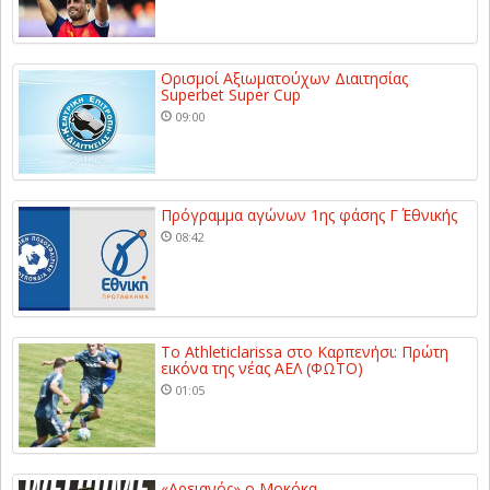
Ορισμοί Αξιωματούχων Διαιτησίας
Superbet Super Cup
09:00
Πρόγραμμα αγώνων 1ης φάσης Γ΄ Εθνικής
08:42
Το Athleticlarissa στο Καρπενήσι: Πρώτη
εικόνα της νέας ΑΕΛ (ΦΩΤΟ)
01:05
«Αρειανός» ο Μοκόκα