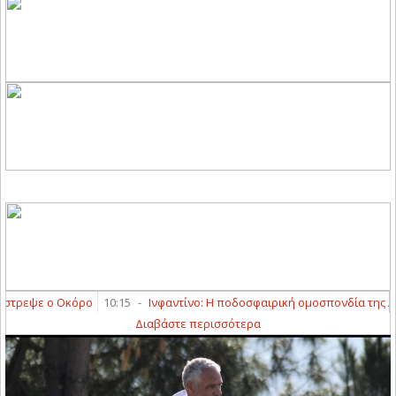
ρεψε ο Οκόρο
10:15
-
Ινφαντίνο: Η ποδοσφαιρική ομοσπονδία της Αργεντ
Διαβάστε περισσότερα