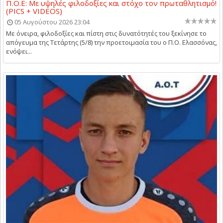
Π.Ο.Ε: Με υψηλές φιλοδοξίες και στόχο τον πρωταθλητισμό!
(PICS + VIDEOS)
05 Αυγούστου 2026 23:04
Με όνειρα, φιλοδοξίες και πίστη στις δυνατότητές του ξεκίνησε το
απόγευμα της Τετάρτης (5/8) την προετοιμασία του ο Π.Ο. Ελασσόνας,
ενόψει...