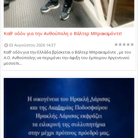
Καθ’ οδόν για την Ανθούπολη ο Βάλτερ Μπρακαμόντε!
03 Αυγούστου 2026 14:37
Καθ’ οδόν για την Ελλάδα βρίσκεται ο Βάλτερ Μπρακαμόντε , με τον
Α.Ο. Ανθούπολης να περιμένει την άφιξη του έμπειρου Αργεντινού
μεσοεπι...