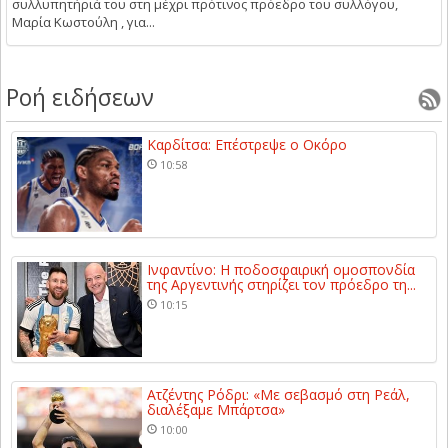
συλλυπητήριά του στη μέχρι πρότινος πρόεδρο του συλλόγου,
Μαρία Κωστούλη , για...
Ροή ειδήσεων
Καρδίτσα: Επέστρεψε ο Οκόρο
10:58
Ινφαντίνο: Η ποδοσφαιρική ομοσπονδία
της Αργεντινής στηρίζει τον πρόεδρο τη...
10:15
Ατζέντης Ρόδρι: «Με σεβασμό στη Ρεάλ,
διαλέξαμε Μπάρτσα»
10:00