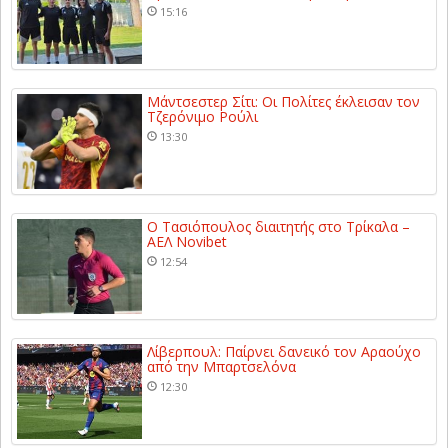
15:16
Μάντσεστερ Σίτι: Οι Πολίτες έκλεισαν τον
Τζερόνιμο Ρούλι
13:30
Ο Τασιόπουλος διαιτητής στο Τρίκαλα –
ΑΕΛ Novibet
12:54
Λίβερπουλ: Παίρνει δανεικό τον Αραούχο
από την Μπαρτσελόνα
12:30