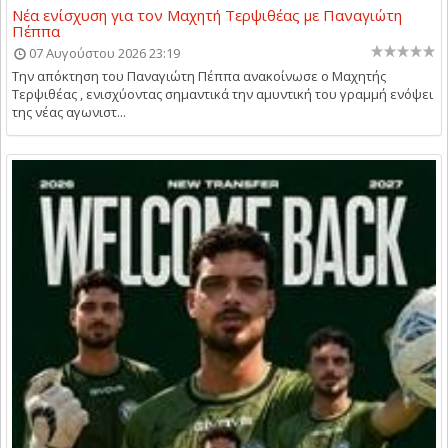
Νέα ενίσχυση για τον Μαχητή Τερψιθέας με Παναγιώτη
Πέππα
07 Αυγούστου 2026 23:19
Την απόκτηση του Παναγιώτη Πέππα ανακοίνωσε ο Μαχητής
Τερψιθέας , ενισχύοντας σημαντικά την αμυντική του γραμμή ενόψει
της νέας αγωνιστ...