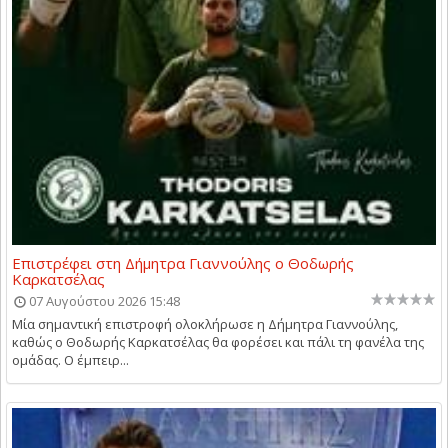
Επιστρέφει στη Δήμητρα Γιαννούλης ο Θοδωρής
Καρκατσέλας
07 Αυγούστου 2026 15:48
Μία σημαντική επιστροφή ολοκλήρωσε η Δήμητρα Γιαννούλης,
καθώς ο Θοδωρής Καρκατσέλας θα φορέσει και πάλι τη φανέλα της
ομάδας. Ο έμπειρ...