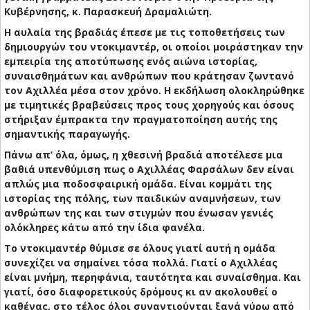
Κυβέρνησης, κ. Παρασκευή Δραμαλιώτη.
Η αυλαία της βραδιάς έπεσε με τις τοποθετήσεις των
δημιουργών του ντοκιμαντέρ, οι οποίοι μοιράστηκαν την
εμπειρία της αποτύπωσης ενός αιώνα ιστορίας,
συναισθημάτων και ανθρώπων που κράτησαν ζωντανό
τον Αχιλλέα μέσα στον χρόνο. Η εκδήλωση ολοκληρώθηκε
με τιμητικές βραβεύσεις προς τους χορηγούς και όσους
στήριξαν έμπρακτα την πραγματοποίηση αυτής της
σημαντικής παραγωγής.
Πάνω απ’ όλα, όμως, η χθεσινή βραδιά αποτέλεσε μια
βαθιά υπενθύμιση πως ο Αχιλλέας Φαρσάλων δεν είναι
απλώς μια ποδοσφαιρική ομάδα. Είναι κομμάτι της
ιστορίας της πόλης, των παιδικών αναμνήσεων, των
ανθρώπων της και των στιγμών που ένωσαν γενιές
ολόκληρες κάτω από την ίδια φανέλα.
Το ντοκιμαντέρ θύμισε σε όλους γιατί αυτή η ομάδα
συνεχίζει να σημαίνει τόσα πολλά. Γιατί ο Αχιλλέας
είναι μνήμη, περηφάνια, ταυτότητα και συναίσθημα. Και
γιατί, όσο διαφορετικούς δρόμους κι αν ακολουθεί ο
καθένας, στο τέλος όλοι συναντιούνται ξανά γύρω από