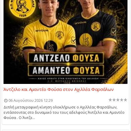
Άντζελο και Αμαντέο Φούσα στον Αχιλλέα Φαρσάλων
06 Αυγούστου 2026 12:29
Διπλή μεταγραφική κίνηση ολοκλήρωσε ο Αχιλλέας Φαρσάλων,
εντάσσοντας στο δυναμικό του τους αδελφούς Άντζελο και Αμαντέο
Φούσα . Ο Άντζε...