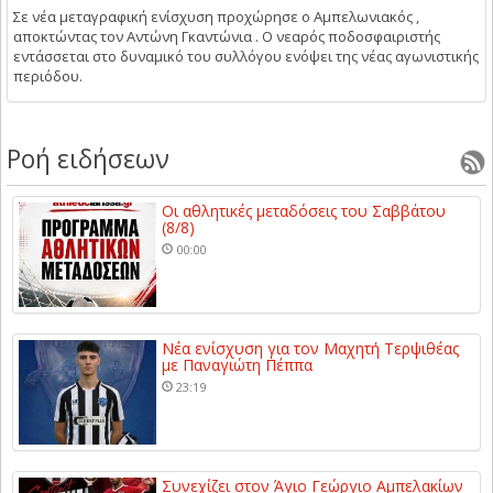
Σε νέα μεταγραφική ενίσχυση προχώρησε ο Αμπελωνιακός ,
αποκτώντας τον Αντώνη Γκαντώνια . Ο νεαρός ποδοσφαιριστής
εντάσσεται στο δυναμικό του συλλόγου ενόψει της νέας αγωνιστικής
περιόδου.
Ροή ειδήσεων
Οι αθλητικές μεταδόσεις του Σαββάτου
(8/8)
00:00
Νέα ενίσχυση για τον Μαχητή Τερψιθέας
με Παναγιώτη Πέππα
23:19
Συνεχίζει στον Άγιο Γεώργιο Αμπελακίων