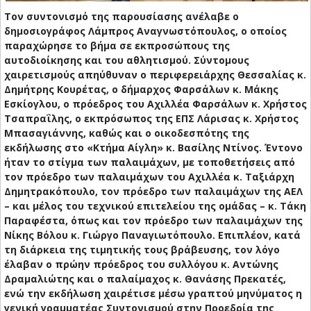
Τον συντονισμό της παρουσίασης ανέλαβε ο
δημοσιογράφος Λάμπρος Αναγνωστόπουλος, ο οποίος
παραχώρησε το βήμα σε εκπροσώπους της
αυτοδιοίκησης και του αθλητισμού. Σύντομους
χαιρετισμούς απηύθυναν ο περιφερειάρχης Θεσσαλίας κ.
Δημήτρης Κουρέτας, ο δήμαρχος Φαρσάλων κ. Μάκης
Εσκίογλου, ο πρόεδρος του Αχιλλέα Φαρσάλων κ. Χρήστος
Τσαπραΐλης, ο εκπρόσωπος της ΕΠΣ Λάρισας κ. Χρήστος
Μπασαγιάννης, καθώς και ο οικοδεσπότης της
εκδήλωσης στο «Κτήμα Αίγλη» κ. Βασίλης Ντίνος. Έντονο
ήταν το στίγμα των παλαιμάχων, με τοποθετήσεις από
τον πρόεδρο των παλαιμάχων του Αχιλλέα κ. Ταξιάρχη
Δημητρακόπουλο, τον πρόεδρο των παλαιμάχων της ΑΕΛ
– και μέλος του τεχνικού επιτελείου της ομάδας – κ. Τάκη
Παραφέστα, όπως και τον πρόεδρο των παλαιμάχων της
Νίκης Βόλου κ. Γιώργο Παναγιωτόπουλο. Επιπλέον, κατά
τη διάρκεια της τιμητικής τους βράβευσης, τον λόγο
έλαβαν ο πρώην πρόεδρος του συλλόγου κ. Αντώνης
Δραμαλιώτης και ο παλαίμαχος κ. Θανάσης Πρεκατές,
ενώ την εκδήλωση χαιρέτισε μέσω γραπτού μηνύματος η
γενική γραμματέας Συντονισμού στην Προεδρία της