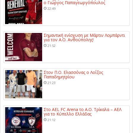
ο Γιώργος Παπαγεωργόπουλος
22:49
Σημαντική ενίσχυση με Μάρτιν Λομπάρντι
για τον Α.Ο. Ανθούπολης!
21:52
Στον Π.Ο. Ελασσόνας ο Λοΐζος
Παπαδημητρίου
21:23
Στο AEL FC Arena το Α.Ο. Τρίκαλα – ΑΕΛ
για το Κύπελλο Ελλάδας
21:12