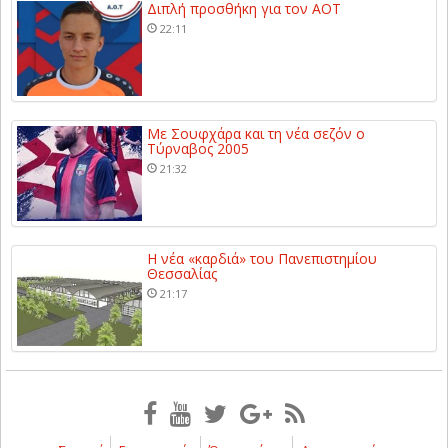
Διπλή προσθήκη για τον ΑΟΤ
22:11
Με Σουφχάρα και τη νέα σεζόν ο
Τύρναβος 2005
21:32
Η νέα «καρδιά» του Πανεπιστημίου
Θεσσαλίας
21:17