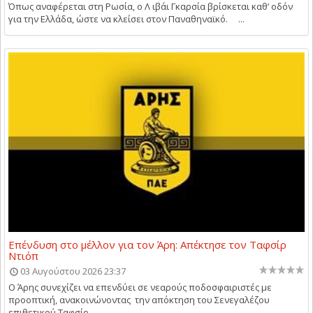
Όπως αναφέρεται στη Ρωσία, ο Λ ιβάι Γκαρσία βρίσκεται καθ’ οδόν
για την Ελλάδα, ώστε να κλείσει στον Παναθηναϊκό. ...
Επένδυση στο μέλλον για τον Άρη: Απέκτησε τον Ταφσίρ
Ντιόπ
03 Αυγούστου 2026 23:37
Ο Άρης συνεχίζει να επενδύει σε νεαρούς ποδοσφαιριστές με
προοπτική, ανακοινώνοντας την απόκτηση του Σενεγαλέζου
επιθετικού Ταφσίρ ...