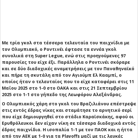
Με τρία γκολ στα τέσσερα τελευταία του παιχνίδια με
τον Ολυμπιακό, ο Ροντινέι έφτασε τα εννέα γκολ
συνολικά στη Super Legue, ενώ στις προηγούμενες 97
παρουσίες του είχε έξι. Παράλληλα ο Ροντινέι σκόραρε
και σε δύο διαδοχικές αναμετρήσεις με τον Παναθηναϊκό
και πήρε τη σκυτάλη από τον Αγιούμπ Ελ Κααμπί, ο
οποίος ήταν ο τελευταίος που το είχε καταφέρει στις 11
Μαΐου 2025 στο 1-0 στο ΟΑΚΑ και στις 21 Σεπτεμβρίου
2025 στο 1-1 στο γήπεδο της Λεωφόρου Αλεξάνδρας.
Ο Ολυμπιακός χάρη στο γκολ του Βραζιλιάνου επέστρεψε
στις εντός έδρας νίκες και σταμάτησε το αρνητικό σερί
που είχε δημιουργηθεί στο στάδιο Καραϊσκάκης, αφού οι
Ερυθρόλευκοι δεν είχαν νίκη σε τέσσερα διαδοχικά εντός
έδρας παιχνίδια. Η ισοπαλία 1-1 με τον ΠΑΟΚ και η ήττα
από την ΑΕΚ με 1-0 για τα Playoffs μαζί με τις λευκές