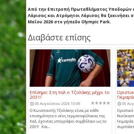
Από την Επιτροπή Πρωταθλήματος Υποδομών αν
Λάρισας και Ατρόμητοι Λάρισας θα ξεκινήσει στ
Μαΐου 2026 στο γήπεδο Olympic Park.
Διαβάστε επίσης
Επίσημο: Στη Χαλ ο Τζολάκης μέχρι το
Οριστικ
2031!
Γκιμαρά
05 Αυγούστου 2026 13:09
05 Αυγ
O Kωνσταντής Τζολάκης είναι με κάθε
Οριστικό
επισημότητα ο νέος τερματοφύλακας της
Νιούκαστ
Χαλ, έχοντας υπογράψει συμβόλαιο ως το
Γκιμαράες
2031! Και...
συμπαίκτ