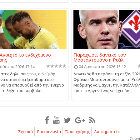
 Ανοιχτό το ενδεχόμενο
Παραχωρεί δανεικό τον
σης
Μασταντουόνο η Ρεάλ
ούστου 2026 17:14
04 Αυγούστου 2026 15:12
ατες δηλώσεις του, ο Νεϊμάρ
Δανεικός θα περάσει τη σεζόν 202
να απαντήσει ξεκάθαρα στο
Φράνκο Μασταντουόνο, με τη Ρεά
νο να αποσυρθεί από την ενεργό
Μαδρίτης να ψάχνει την κατάλληλ
 τη λήξη του συμβολαί...
ώστε ο Αργεντίνος να έχει όσ...
Σχετικά
Επικοινωνία
Όροι χρήσης
Διαφημιστείτε
Copyr