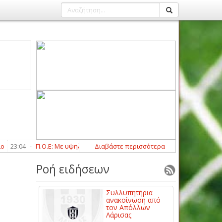
:04
-
Π.Ο.Ε: Με υψηλές φιλοδοξίες και στόχο τον πρωταθλητισμό! (PICS 
Διαβάστε περισσότερα
Ροή ειδήσεων
Συλλυπητήρια
ανακοίνωση από
τον Απόλλων
Λάρισας