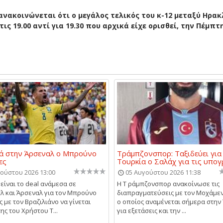
ακοινώνεται ότι ο μεγάλος τελικός του κ-12 μεταξύ Ηρακ
ις 19.00 αντί για 19.30 που αρχικά είχε ορισθεί, την Πέμπτη
ά στην Άρσεναλ ο Μπρούνο
Τράμπζονσπορ: Ταξιδεύει για
ες
Τουρκία ο Σαλάχ για τις υπο
ούστου 2026 13:00
05 Αυγούστου 2026 11:38
 είναι το deal ανάμεσα σε
Η Τ ράμπζονσπορ ανακοίνωσε τις
λ και Άρσεναλ για τον Μπρούνο
διαπραγματεύσεις με τον Μοχάμεντ
 με τον Βραζιλιάνο να γίνεται
ο οποίος αναμένεται σήμερα στην
ης του Χρήστου Τ...
για εξετάσεις και την ...