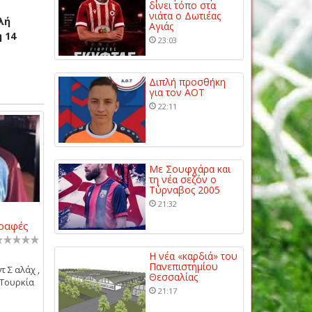
δίνει τόπο στα
νιάτα ο Δωτιέας
λή
Αγιάς
 14
23:03
Διπλή προσθήκη
για τον ΑΟΤ
22:11
Με Σουφχάρα και
τη νέα σεζόν ο
Τύρναβος 2005
21:32
γραφές
Η νέα «καρδιά» του
Πανεπιστημίου
 Σ αλάχ ,
Θεσσαλίας
 Τουρκία
21:17