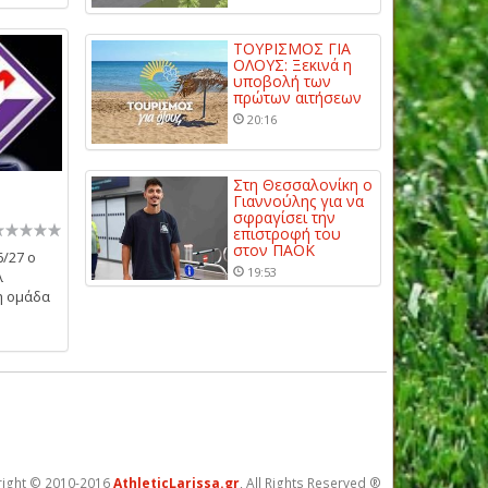
ΤΟΥΡΙΣΜΟΣ ΓΙΑ
ΟΛΟΥΣ: Ξεκινά η
υποβολή των
πρώτων αιτήσεων
20:16
Στη Θεσσαλονίκη ο
Γιαννούλης για να
σφραγίσει την
επιστροφή του
στον ΠΑΟΚ
6/27 ο
19:53
λ
η ομάδα
ight © 2010-2016
AthleticLarissa.gr
, All Rights Reserved ®