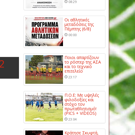
08:29
Οι αθλητικές
μεταδόσεις της
Πέμπτης (6/8)
00:00
Ποιοι απαρτίζουν
2
το ρόστερ της ΑΣΑ
και το τεχνικό
επιτελείο
23:17
Π.Ο.Ε: Με υψηλές
φιλοδοξίες και
στόχο τον
πρωταθλητισμό!
(PICS + VIDEOS)
23:04
Κράτησε Σκυφτά,