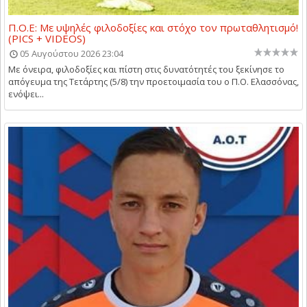
Π.Ο.Ε: Με υψηλές φιλοδοξίες και στόχο τον πρωταθλητισμό!
(PICS + VIDEOS)
05 Αυγούστου 2026 23:04
Με όνειρα, φιλοδοξίες και πίστη στις δυνατότητές του ξεκίνησε το
απόγευμα της Τετάρτης (5/8) την προετοιμασία του ο Π.Ο. Ελασσόνας,
ενόψει...