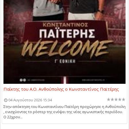
Παίκτης του Α.Ο. Ανθούπολης ο Κωνσταντίνος Παϊτέρης
04 Αυγούστου 2026 15:34
Στην απόκτηση του Κωνσταντίνου Παϊτέρη προχώρησε η Ανθούπολη
, ενισχύοντας το ρόστερ της ενόψει της νέας αγωνιστικής περιόδου.
Ο 22χρον...