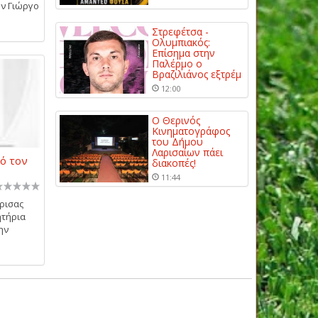
ον Γιώργο
Στρεφέτσα -
Ολυμπιακός:
Επίσημα στην
Παλέρμο ο
Βραζιλιάνος εξτρέμ
12:00
Ο Θερινός
Κινηματογράφος
του Δήμου
Λαρισαίων πάει
ό τον
διακοπές!
11:44
ρισας
ητήρια
ην