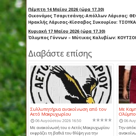
Πέμπτη 14 Μαϊου 2026 (ώρα 17.30)
Οικονόμος Τσαριτσάνης-Απόλλων Λάρισας: 
Ηρακλής Λάρισας-Κίσσαβος Συκουρίου: ΤΣΟΥΚ
Κυριακή 17 Μαϊου 2026 (ώρα 17.30)
Όλυμπος Γόννων – Μύτικας Καλυβίων: ΚΟΥΤΣΟΓ
Διαβάστε επίσης
Συλλυπητήρια ανακοίνωση από τον
Με Καμπ
Αετό Μακρυχωρίου
Ολύμπο
06 Αυγούστου 2026 16:50
06 Αυγ
Με ανακοίνωσή του ο Αετός Μακρυχωρίου
Την απόκ
εκφράζει τη βαθιά του θλίψη για την
ανακοίνω