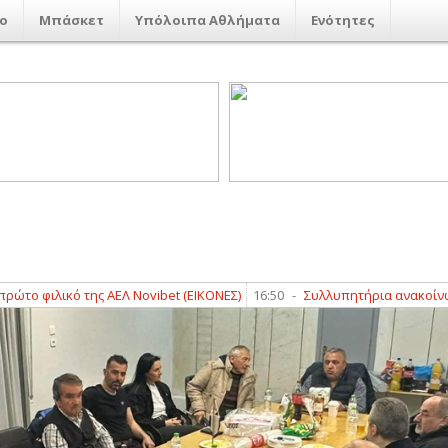
ο
Μπάσκετ
Υπόλοιπα Αθλήματα
Ενότητες
ιλικό της ΑΕΛ Novibet (ΕΙΚΟΝΕΣ)
16:50
-
Συλλυπητήρια ανακοίνωση απ