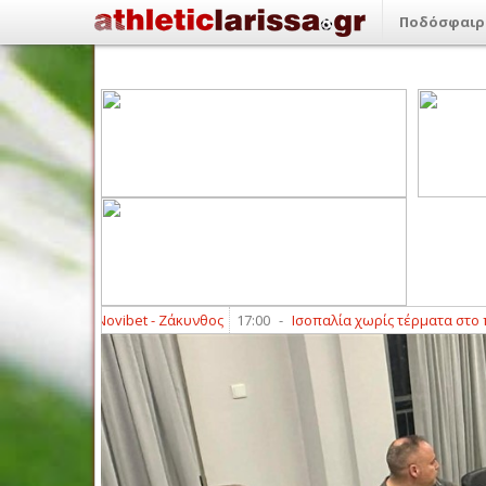
Ποδόσφαιρ
κό ΑΕΛ Novibet - Ζάκυνθος
17:00
-
Ισοπαλία χωρίς τέρματα στο πρώτο φ