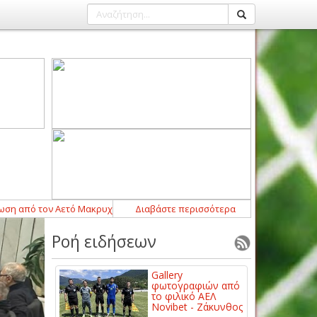
ό τον Αετό Μακρυχωρίου
14:43
Διαβάστε περισσότερα
-
Η ΠΑΕ ΑΕΛ Novibet ανακοινώνει την
Ροή ειδήσεων
Gallery
φωτογραφιών από
το φιλικό ΑΕΛ
Novibet - Ζάκυνθος