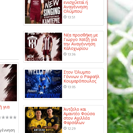
ενισχύεται η
Αναγέννηση
Ολύμπου
13:51
Νέα προσθήκη με
Γιώργο Χατζή για
την Αναγέννηση
Καλοχωρίου
13:36
Στον Όλυμπο
Γόννων ο Ραφαήλ
Κουμαρόπουλος
13:05
ή για
Άντζελο και
Αμαντέο Φούσα
στον Αχιλλέα
Φαρσάλων
12:29
αγέννηση