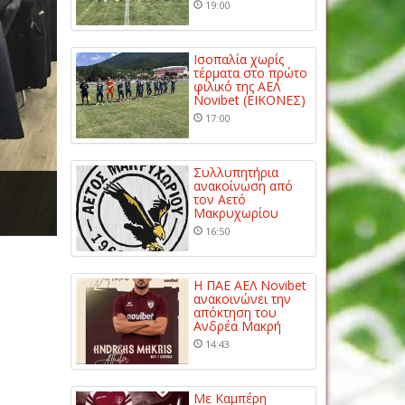
19:00
Ισοπαλία χωρίς
τέρματα στο πρώτο
φιλικό της ΑΕΛ
Novibet (ΕΙΚΟΝΕΣ)
17:00
Συλλυπητήρια
ανακοίνωση από
τον Αετό
Μακρυχωρίου
16:50
Η ΠΑΕ ΑΕΛ Novibet
ανακοινώνει την
απόκτηση του
Ανδρέα Μακρή
14:43
Με Καμπέρη