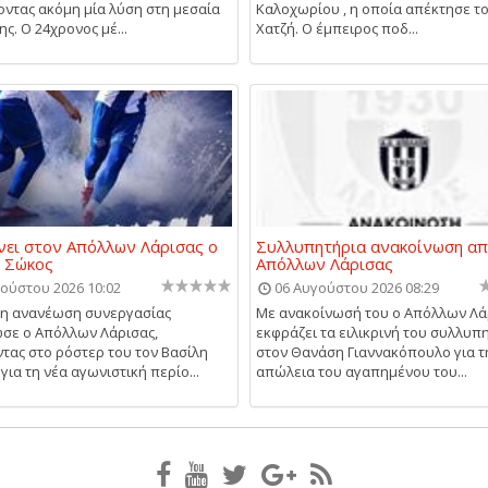
ντας ακόμη μία λύση στη μεσαία
Καλοχωρίου , η οποία απέκτησε τ
ς. Ο 24χρονος μέ...
Χατζή. Ο έμπειρος ποδ...
ει στον Απόλλων Λάρισας ο
Συλλυπητήρια ανακοίνωση απ
ς Σώκος
Απόλλων Λάρισας
ούστου 2026 10:02
06 Αυγούστου 2026 08:29
μη ανανέωση συνεργασίας
Με ανακοίνωσή του ο Απόλλων Λά
σε ο Απόλλων Λάρισας,
εκφράζει τα ειλικρινή του συλλυπ
τας στο ρόστερ του τον Βασίλη
στον Θανάση Γιαννακόπουλο για τ
για τη νέα αγωνιστική περίο...
απώλεια του αγαπημένου του...