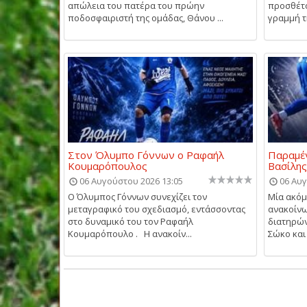
απώλεια του πατέρα του πρώην
προσθέτο
ποδοσφαιριστή της ομάδας, Θάνου ...
γραμμή τη
Στον Όλυμπο Γόννων ο Ραφαήλ
Παραμέν
Κουμαρόπουλος
Βασίλη
06 Αυγούστου 2026 13:05
06 Αυγ
Ο Όλυμπος Γόννων συνεχίζει τον
Μία ακό
μεταγραφικό του σχεδιασμό, εντάσσοντας
ανακοίνω
στο δυναμικό του τον Ραφαήλ
διατηρών
Κουμαρόπουλο . Η ανακοίν...
Σώκο και 