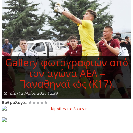
Gallery φωτογραφιών από
τον αγώνα ΑΕΛ –
Παναθηναϊκός (Κ17)!
Τρίτη 12 Μαΐου 2026 12:39
Βαθμολογία