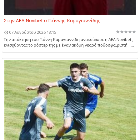
Στην ΑΕΛ Novibet ο Γιάννης Καραγιαννίδης
07 Αυγούστου 2026 13:15
Την απόκτηση του Γιάννη Καραγιαννίδη ανακοίνωσε η ΑΕΛ Novibet ,
ενισχύοντας το ρόστερ της με έναν ακόμη νεαρό ποδοσφαιριστή. ...