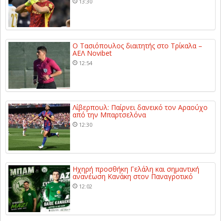
13:30
Ο Τασιόπουλος διαιτητής στο Τρίκαλα –
ΑΕΛ Novibet
12:54
Λίβερπουλ: Παίρνει δανεικό τον Αραούχο
από την Μπαρτσελόνα
12:30
Ηχηρή προσθήκη Γελάλη και σημαντική
ανανέωση Κανάκη στον Παναγροτικό
12:02