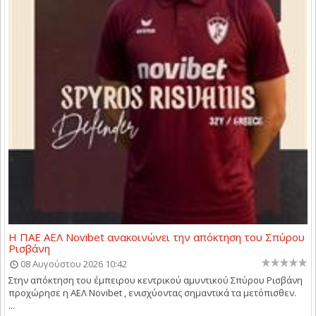
Η ΠΑΕ ΑΕΛ Novibet ανακοινώνει την απόκτηση του Σπύρου
Ρισβάνη
08 Αυγούστου 2026 10:42
Στην απόκτηση του έμπειρου κεντρικού αμυντικού Σπύρου Ρισβάνη
προχώρησε η ΑΕΛ Novibet , ενισχύοντας σημαντικά τα μετόπισθεν.
...