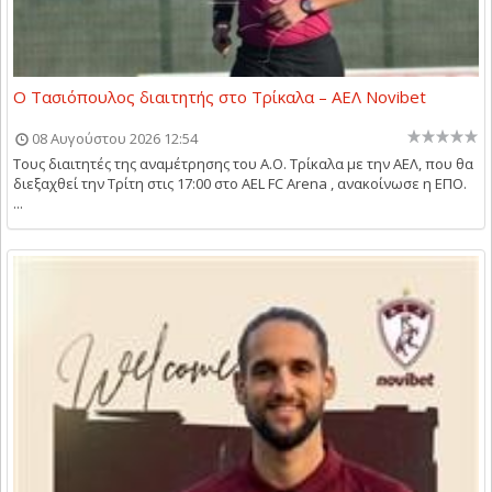
Ο Τασιόπουλος διαιτητής στο Τρίκαλα – ΑΕΛ Novibet
08 Αυγούστου 2026 12:54
Τους διαιτητές της αναμέτρησης του Α.Ο. Τρίκαλα με την ΑΕΛ, που θα
διεξαχθεί την Τρίτη στις 17:00 στο AEL FC Arena , ανακοίνωσε η ΕΠΟ.
...