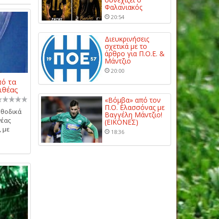
Φαλανιακός
20:54
Διευκρινήσεις
σχετικά με το
άρθρο για Π.Ο.Ε. &
Μάντζιο
20:00
πό τα
ιθέας
«Βόμβα» από τον
Π.Ο. Ελασσόνας με
εθοδικά
Βαγγέλη Μάντζιο!
νέας
(ΕΙΚΟΝΕΣ)
, με
18:36