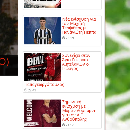
Νέα ενίσχυση για
τον Μαχητή
Τερψιθέας με
Παναγιώτη Πέππα
23:19
Συνεχίζει στον
O)
Άγιο Γεώργιο
Αμπελακίων ο
Γιώργος
Παπαγεωργόπουλος
22:49
Σημαντική
ενίσχυση με
Μάρτιν Λομπάρντι
για τον Α.Ο.
Ανθούπολης!
21:52