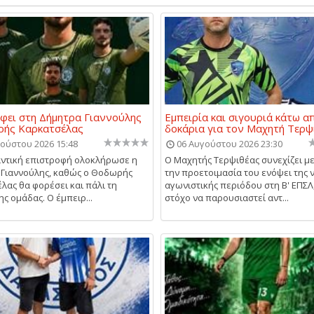
φει στη Δήμητρα Γιαννούλης
Εμπειρία και σιγουριά κάτω α
ρής Καρκατσέλας
δοκάρια για τον Μαχητή Τερψ
ούστου 2026 15:48
06 Αυγούστου 2026 23:30
ντική επιστροφή ολοκλήρωσε η
Ο Μαχητής Τερψιθέας συνεχίζει μ
Γιαννούλης, καθώς ο Θοδωρής
την προετοιμασία του ενόψει της 
λας θα φορέσει και πάλι τη
αγωνιστικής περιόδου στη Β' ΕΠΣΛ
ς ομάδας. Ο έμπειρ...
στόχο να παρουσιαστεί αντ...