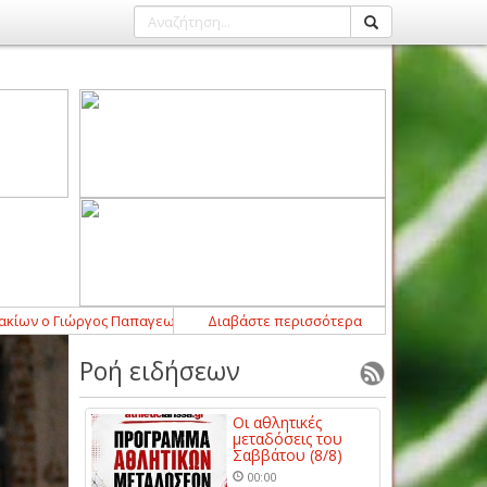
 ο Γιώργος Παπαγεωργόπουλος
Διαβάστε περισσότερα
21:52
-
Σημαντική ενίσχυση με Μάρτιν Λ
Ροή ειδήσεων
Οι αθλητικές
μεταδόσεις του
Σαββάτου (8/8)
00:00