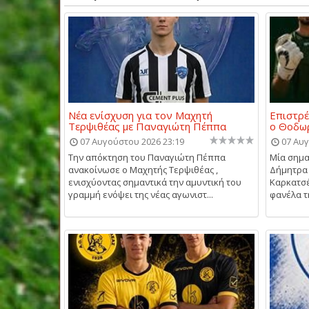
Νέα ενίσχυση για τον Μαχητή
Επιστρέ
Τερψιθέας με Παναγιώτη Πέππα
ο Θοδω
07 Αυγούστου 2026 23:19
07 Αυγ
Την απόκτηση του Παναγιώτη Πέππα
Μία σημα
ανακοίνωσε ο Μαχητής Τερψιθέας ,
Δήμητρα 
ενισχύοντας σημαντικά την αμυντική του
Καρκατσέ
γραμμή ενόψει της νέας αγωνιστ...
φανέλα τη