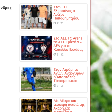
Στον Π.Ο.
ανδρος
Ελασσόνας ο
Λοΐζος
Παπαδημητρίου
21:23
Στο AEL FC Arena
το Α.Ο. Τρίκαλα –
ΑΕΛ για το
Κύπελλο Ελλάδας
21:12
Στον Ατρόμητο
Αγίων Αναργύρων
ο Αποστόλης
Τάρταμπουκας
21:03
Με Μέκρα και
τέσσερα παιδιά της
Ακαδημίας
συνεχίζει ο