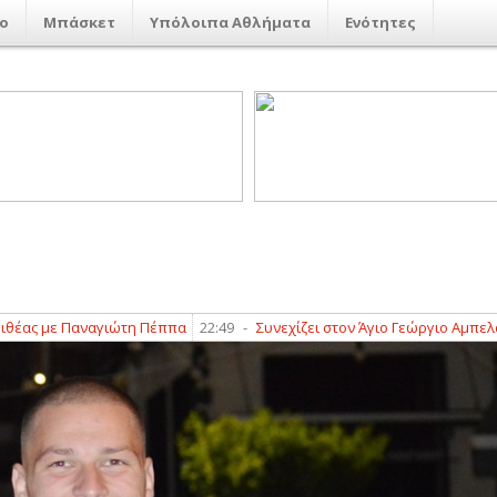
ο
Μπάσκετ
Υπόλοιπα Αθλήματα
Ενότητες
με Παναγιώτη Πέππα
22:49
-
Συνεχίζει στον Άγιο Γεώργιο Αμπελακίων