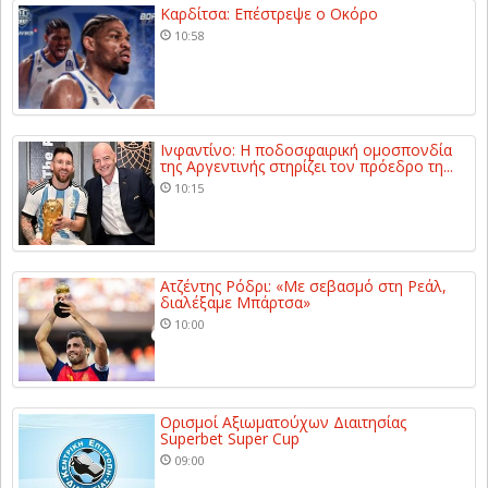
Καρδίτσα: Επέστρεψε ο Οκόρο
10:58
Ινφαντίνο: Η ποδοσφαιρική ομοσπονδία
της Αργεντινής στηρίζει τον πρόεδρο τη...
10:15
Ατζέντης Ρόδρι: «Με σεβασμό στη Ρεάλ,
διαλέξαμε Μπάρτσα»
10:00
Ορισμοί Αξιωματούχων Διαιτησίας
Superbet Super Cup
09:00