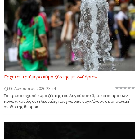
Έρχεται τριήμερο κύμα ζέστης με «40άρια»
06 Αυγούστου 2026 23:54
Το πρώτο ισχυρό κύμα ζέστης του Αυγούστου βρίσκεται προ των
πυλών, καθώς οι τελευταίες προγνώσεις συγκλίνουν σε σημαντική
άνοδο της θερμοκ...