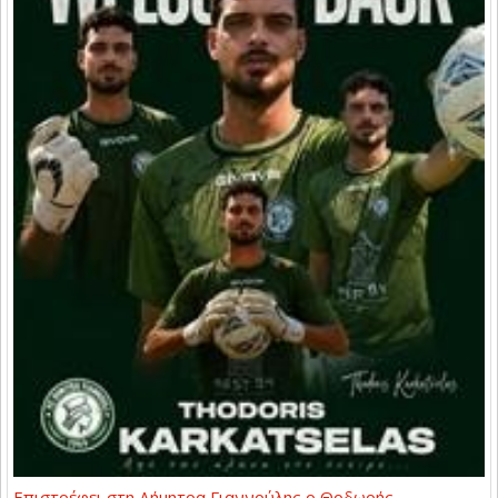
Επιστρέφει στη Δήμητρα Γιαννούλης ο Θοδωρής