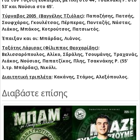
53’ και Νούσια στο 65’.
Τύρναβος 2005 (Βαγγέλης Τζιόλας)
: Παπαζήσης, Πατσής,
Σουφχάρας, Γκουλέτσας, Πέρπερας, Πανταζής, Νάστας,
Λιάκος, Μπάκος, Κοτρούτσος, Πατσιωτός.
Έπαιξαν και οι: Μπάρδας, Λιάνος.
Τοξότης Λάρισας (Φίλιππος Θεοχαρίδης)
:
Βελισσαρόπουλος, Αλίκο, Σδράλης, Τσουμάνης, Τραχανάς,
Λιάκος, Νούσιας, Παπατζίκος, Πλης, Τσακνάκης Ρ. (55’
λ.τρ. Μπάρδας), Νικόλι.
Διαιτητική τριπλέτα
: Κακάνης, Στάμος, Αλεξόπουλος.
Διαβάστε επίσης