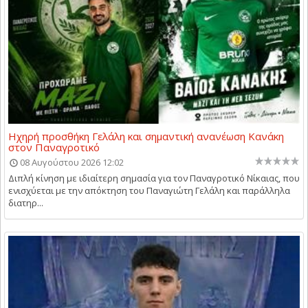
Ηχηρή προσθήκη Γελάλη και σημαντική ανανέωση Κανάκη
στον Παναγροτικό
08 Αυγούστου 2026 12:02
Διπλή κίνηση με ιδιαίτερη σημασία για τον Παναγροτικό Νίκαιας, που
ενισχύεται με την απόκτηση του Παναγιώτη Γελάλη και παράλληλα
διατηρ...