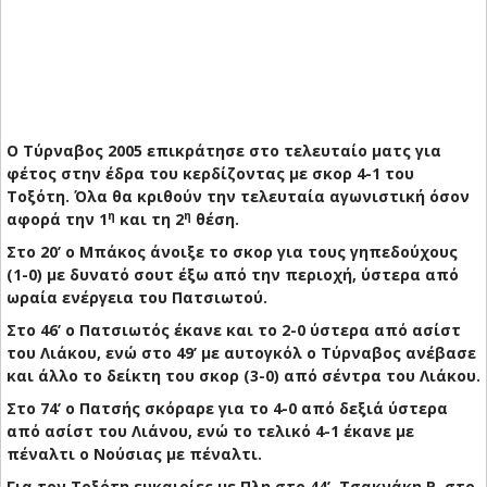
Ο Τύρναβος 2005 επικράτησε στο τελευταίο ματς για
φέτος στην έδρα του κερδίζοντας με σκορ 4-1 του
Τοξότη. Όλα θα κριθούν την τελευταία αγωνιστική όσον
η
η
αφορά την 1
και τη 2
θέση.
Στο 20’ ο Μπάκος άνοιξε το σκορ για τους γηπεδούχους
(1-0) με δυνατό σουτ έξω από την περιοχή, ύστερα από
ωραία ενέργεια του Πατσιωτού.
Στο 46’ ο Πατσιωτός έκανε και το 2-0 ύστερα από ασίστ
του Λιάκου, ενώ στο 49’ με αυτογκόλ ο Τύρναβος ανέβασε
και άλλο το δείκτη του σκορ (3-0) από σέντρα του Λιάκου.
Στο 74’ ο Πατσής σκόραρε για το 4-0 από δεξιά ύστερα
από ασίστ του Λιάνου, ενώ το τελικό 4-1 έκανε με
πέναλτι ο Νούσιας με πέναλτι.
Για τον Τοξότη ευκαιρίες με Πλη στο 44’, Τσακνάκη Ρ. στο