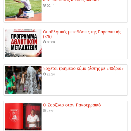
00:11
Οι αθλητικές μεταδόσεις της Παρασκευής
(7/8)
00:00
Έρχεται τριήμερο κύμα ζέστης με «40άρια»
23:54
Ο Ζορζίνιο στον Πανσερραϊκό
23:51