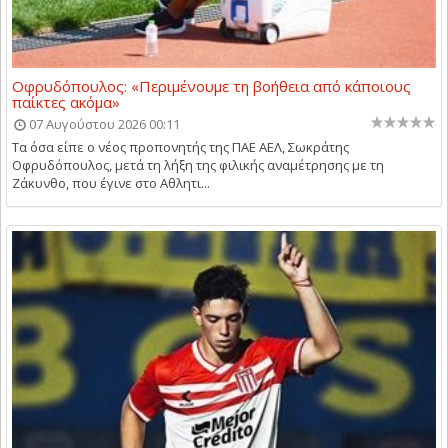
Οφρυδόπουλος: «Περιμένουμε τη βοήθεια από κάποιους
παίκτες ακόμα»
07 Αυγούστου 2026 00:11
Τα όσα είπε ο νέος προπονητής της ΠΑΕ ΑΕΛ, Σωκράτης
Οφρυδόπουλος, μετά τη λήξη της φιλικής αναμέτρησης με τη
Ζάκυνθο, που έγινε στο Αθλητι...