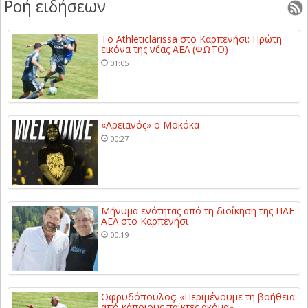
Ροή ειδήσεων
Το Athleticlarissa στο Καρπενήσι: Πρώτη
εικόνα της νέας ΑΕΛ (ΦΩΤΟ)
01:05
«Αρειανός» ο Μοκόκα
00:27
Μήνυμα ενότητας από τη διοίκηση της ΠΑΕ
ΑΕΛ στο Καρπενήσι
00:19
Οφρυδόπουλος: «Περιμένουμε τη βοήθεια
από κάποιους παίκτες ακόμα»