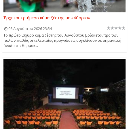
Έρχεται τριήμερο κύμα ζέστης με «40άρια»
06 Αυγούστου 2026 23:54
Το πρώτο ισχυρό κύμα ζέστης του Αυγούστου βρίσκεται προ των
πυλών, καθώς οι τελευταίες προγνώσεις συγκλίνουν σε σημαντική
άνοδο της θερμοκ...