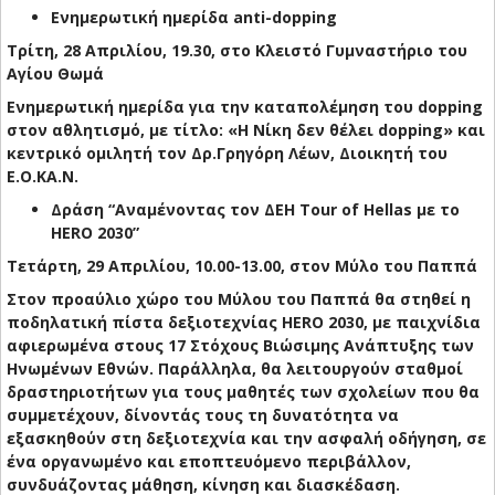
Ενημερωτική ημερίδα anti-dopping
Τρίτη, 28 Απριλίου, 19.30, στο Κλειστό Γυμναστήριο του
Αγίου Θωμά
Ενημερωτική ημερίδα για την καταπολέμηση του dopping
στον αθλητισμό, με τίτλο: «Η Νίκη δεν θέλει dopping» και
κεντρικό ομιλητή τον Δρ.Γρηγόρη Λέων, Διοικητή του
Ε.Ο.ΚΑ.Ν.
Δράση “Αναμένοντας τον ΔΕΗ Tour of Hellas με το
HERO 2030”
Τετάρτη, 29 Απριλίου, 10.00-13.00, στον Μύλο του Παππά
Στον προαύλιο χώρο του Μύλου του Παππά θα στηθεί η
ποδηλατική πίστα δεξιοτεχνίας HERO 2030, με παιχνίδια
αφιερωμένα στους 17 Στόχους Βιώσιμης Ανάπτυξης των
Ηνωμένων Εθνών. Παράλληλα, θα λειτουργούν σταθμοί
δραστηριοτήτων για τους μαθητές των σχολείων που θα
συμμετέχουν, δίνοντάς τους τη δυνατότητα να
εξασκηθούν στη δεξιοτεχνία και την ασφαλή οδήγηση, σε
ένα οργανωμένο και εποπτευόμενο περιβάλλον,
συνδυάζοντας μάθηση, κίνηση και διασκέδαση.