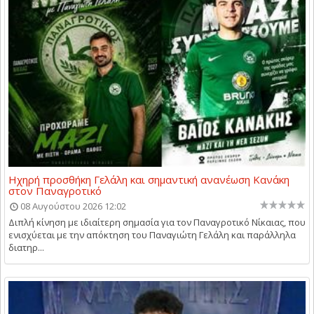
Ηχηρή προσθήκη Γελάλη και σημαντική ανανέωση Κανάκη
στον Παναγροτικό
08 Αυγούστου 2026 12:02
Διπλή κίνηση με ιδιαίτερη σημασία για τον Παναγροτικό Νίκαιας, που
ενισχύεται με την απόκτηση του Παναγιώτη Γελάλη και παράλληλα
διατηρ...