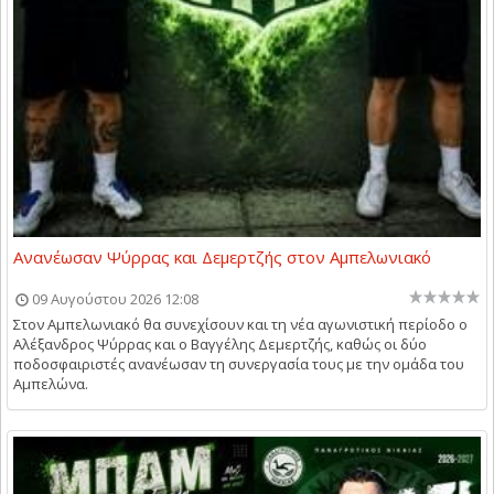
Ανανέωσαν Ψύρρας και Δεμερτζής στον Αμπελωνιακό
09 Αυγούστου 2026 12:08
Στον Αμπελωνιακό θα συνεχίσουν και τη νέα αγωνιστική περίοδο ο
Αλέξανδρος Ψύρρας και ο Βαγγέλης Δεμερτζής, καθώς οι δύο
ποδοσφαιριστές ανανέωσαν τη συνεργασία τους με την ομάδα του
Αμπελώνα.