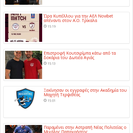
Ώρα Κυπέλλου για την ΑΕΛ Novibet
απέναντι στον Α.Ο. Τρίκαλα
15:19
Επιστροφή Κουτσιρίμπα κάτω από τα
δοκάρια του Δωτιέα Αγιάς
15:13
Ξεκίνησαν οι εγγραφές στην Ακαδημία του
Μαχητή Τερψιθέας
15:01
Παραμένει στην Αστραπή Νέας Πολιτείας ο
Μιχάλης Παπαχρήστος