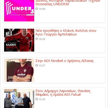
Διεθνές Φεστιβάλ Παραστατικών Τεχνών
Θεσσαλίας UNDER30
19:09
Νέα προσθήκη ο Κλάιντι Κολέτσι στον
Άγιο Γεώργιο Αμπελακίων
16:20
Στην ΑΕΛ Novibet ο Χρήστος Λέλεκας
15:37
Στον Δήμαρχο Λαρισαίων, Θανάση
Μαμάκο, η ομάδα ΑΕΛ Futsal
15:35