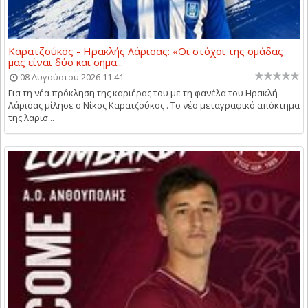
Καρατζούκος - Ηρακλής Λάρισας: «Οι στόχοι της ομάδας
μας είναι δύο και σημα...
08 Αυγούστου 2026 11:41
Για τη νέα πρόκληση της καριέρας του με τη φανέλα του Ηρακλή
Λάρισας μίλησε ο Νίκος Καρατζούκος . Το νέο μεταγραφικό απόκτημα
της λαρισ...