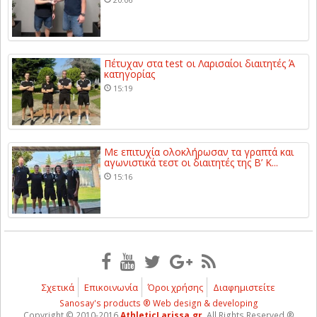
Πέτυχαν στα test οι Λαρισαίοι διαιτητές Ά
κατηγορίας
15:19
Με επιτυχία ολοκλήρωσαν τα γραπτά και
αγωνιστικά τεστ οι διαιτητές της Β’ Κ...
15:16
Σχετικά
Επικοινωνία
Όροι χρήσης
Διαφημιστείτε
Sanosay's products ® Web design & developing
Copyright © 2010-2016
AthleticLarissa.gr
, All Rights Reserved ®