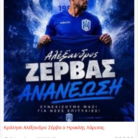
Κράτησε Αλέξανδρο Ζέρβα ο Ηρακλής Λάρισας