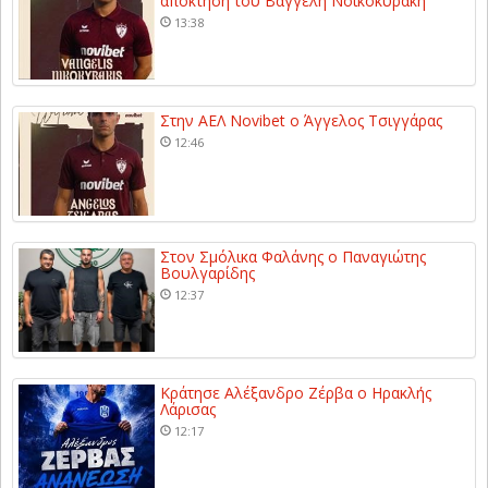
απόκτηση του Βαγγέλη Νοικοκυράκη
13:38
Στην ΑΕΛ Novibet ο Άγγελος Τσιγγάρας
12:46
Στον Σμόλικα Φαλάνης ο Παναγιώτης
Βουλγαρίδης
12:37
Κράτησε Αλέξανδρο Ζέρβα ο Ηρακλής
Λάρισας
12:17