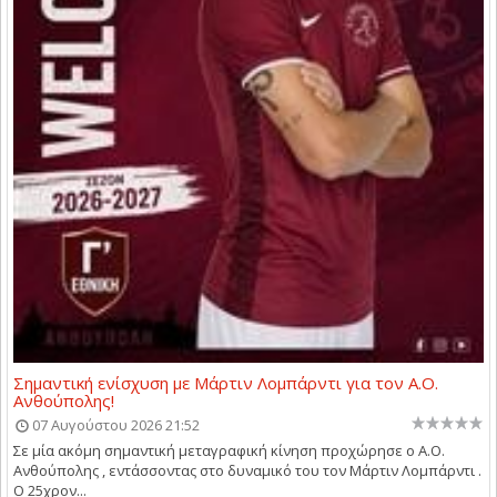
Σημαντική ενίσχυση με Μάρτιν Λομπάρντι για τον Α.Ο.
Ανθούπολης!
07 Αυγούστου 2026 21:52
Σε μία ακόμη σημαντική μεταγραφική κίνηση προχώρησε ο Α.Ο.
Ανθούπολης , εντάσσοντας στο δυναμικό του τον Μάρτιν Λομπάρντι .
Ο 25χρον...