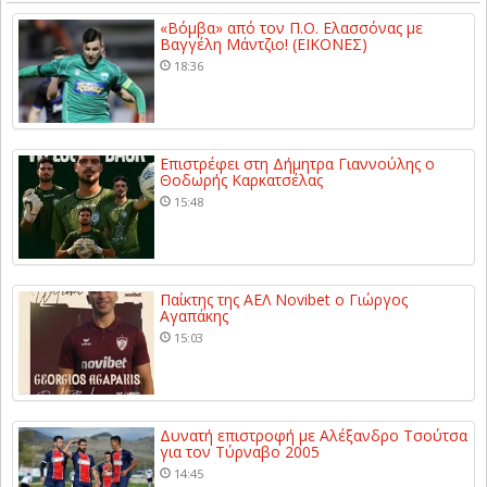
«Βόμβα» από τον Π.Ο. Ελασσόνας με
Βαγγέλη Μάντζιο! (ΕΙΚΟΝΕΣ)
18:36
Επιστρέφει στη Δήμητρα Γιαννούλης ο
Θοδωρής Καρκατσέλας
15:48
Παίκτης της ΑΕΛ Novibet ο Γιώργος
Αγαπάκης
15:03
Δυνατή επιστροφή με Αλέξανδρο Τσούτσα
για τον Τύρναβο 2005
14:45