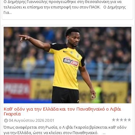
Ο Δημήτρης Γιαννούλης προσγειώθηκε στη Θεσσαλονίκη για να
τελειώσει κι επίσημα την επιστροφή του στον ΠΑΟΚ. Ο Δημήτρης
Για...
Καθ’ οδόν για την Ελλάδα και τον Παναθηναϊκό ο Λιβάι
Γκαρσία
04 Αυγούστου 2026 20:01
Όπως αναφέρεται στη Ρωσία, ο Λ ιβάι Γκαρσία βρίσκεται καθ’ οδόν
για την Ελλάδα, ώστε να κλείσει στον Παναθηναϊκό. ...