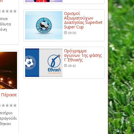
um
Ορισμοί
Αξιωματούχων
rince
Διαιτησίας Superbet
πόλυτα
Super Cup
μένη
09:00
Πρόγραμμα
αγώνων 1ης φάσης
Γ΄ Εθνικής
08:42
: Πέρασε
σιτήριο
 τραγούδι
ίθηκαν