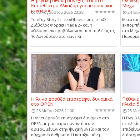
Η μεγάλη οθόνη συνεχίζεται στο
Ολοκληρ
Κηποθέατρο Αλκαζάρ για μικρούς και
Mega
μεγάλους
06 Αυγούστου 2026 23:38
24 Ιου
Το «Toy Story 5», το «Obsession», το «Ο
Μετά από
Διάβολος Φοράει Prada 2» και η
εκπομπή 
«Οδύσσεια» προβάλλονται από τις 6 έως τις
στο Mega,
16 Αυγούστου στο «Σινέ Κη...
Παρασκευή
Η Άννα Δρούζα επιστρέφει δυναμικά
Πέθανε
στο OPEN
ηλικία 
26 Μαΐου 2026 21:00
25 Μαΐ
Η Άννα Δρούζα επιστρέφει δυναμικά στο
Η Γωγώ 
OPEN με μια σειρά συναντήσεων
σε ηλικί
αφιερωμένων στην ψυχική υγεία και τον
επιδείνωσ
σύγχρονο άνθρωπο. Η καταξιωμένη ...
διάστημα