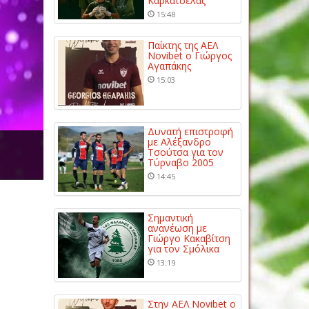
Καρκατσέλας
15:48
Παίκτης της ΑΕΛ
Novibet ο Γιώργος
Αγαπάκης
15:03
Δυνατή επιστροφή
με Αλέξανδρο
Τσούτσα για τον
Τύρναβο 2005
14:45
Σημαντική
ανανέωση με
Γιώργο Κακαβίτση
για τον Σμόλικα
13:19
Στην ΑΕΛ Novibet ο