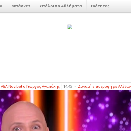
ο
Μπάσκετ
Υπόλοιπα Αθλήματα
Ενότητες
ovibet ο Γιώργος Αγαπάκης
14:45
-
Δυνατή επιστροφή με Αλέξανδρο Τσο