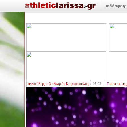
Ποδόσφαιρ
ήμητρα Γιαννούλης ο Θοδωρής Καρκατσέλας
15:03
-
Παίκτης της ΑΕΛ N