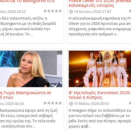
ώνεται το Buongiorno στο
Prince Oliver S/S 2026: premi
καλοκαιρινές ιστορίες
νίου 2026 20:22
14 Ιουνίου 2026 21:47
 δύο τηλεοπτικές σεζόν, η
Η νέα καλοκαιρινή καμπάνια της P
Buongiorno με τη Φαίη Σκορδά
Oliver για το 2026 προτείνει μια α
 ρίχνει οριστικά αυλαία την
σύγχρονη, ραφινάτη και ενημερω
 26 Ιουνίου. Το ...
προσέγγιση στο ανδρικό ν...
 η Γωγώ Μαστροκώστα σε
Β' Ημιτελικός Eurovision 2026
55 ετών
τελικό η Κύπρος
ου 2026 02:34
15 Μαΐου 2026 00:55
Μαστροκώστα έφυγε από τη ζωή
Η Antigoni πήρε το πολυπόθητο ει
α 55 ετών, ύστερα από σοβαρή
για τον τελικό του Σαββάτου με το
η της υγείας της. Το τελευταίο
Jalla. Εκτός από την Κύπρο, προκρ
 νοσηλευόταν στο ...
χώρες φαβ...