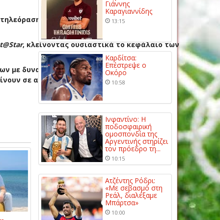
Γιάννης
Καραγιαννίδης
ν τηλεόραση, αυτή τη φορά από τη συχνότητα
13:15
st@Star
, κλείνοντας ουσιαστικά το κεφάλαιο των
Καρδίτσα:
Επέστρεψε ο
ων με δυνατή πορεία σε πολλές χώρες.
Οκόρο
ίνουν σε αγώνα δρόμου απέναντι στον χρόνο,
10:58
Ινφαντίνο: Η
ποδοσφαιρική
ομοσπονδία της
Αργεντινής στηρίζει
τον πρόεδρο τη...
10:15
Ατζέντης Ρόδρι:
«Με σεβασμό στη
Ρεάλ, διαλέξαμε
Μπάρτσα»
10:00