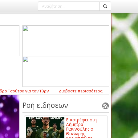
ύτσα για τον Τύρναβο 2005
13:19
Διαβάστε περισσότερα
-
Σημαντική ανανέωση με Γιώργο Κακ
Ροή ειδήσεων
Επιστρέφει στη
Δήμητρα
Γιαννούλης ο
Θοδωρής