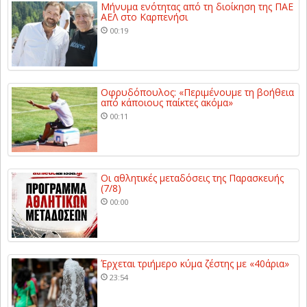
Μήνυμα ενότητας από τη διοίκηση της ΠΑΕ
ΑΕΛ στο Καρπενήσι
00:19
Οφρυδόπουλος: «Περιμένουμε τη βοήθεια
από κάποιους παίκτες ακόμα»
00:11
Οι αθλητικές μεταδόσεις της Παρασκευής
(7/8)
00:00
Έρχεται τριήμερο κύμα ζέστης με «40άρια»
23:54