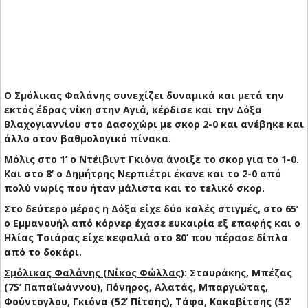
Ο Σμόλικας Φαλάνης συνεχίζει δυναμικά και μετά την
εκτός έδρας νίκη στην Αγιά, κέρδισε και την Δόξα
Βλαχογιαννίου στο Δασοχώρι με σκορ 2-0 και ανέβηκε και
άλλο στον βαθμολογικό πίνακα.
Μόλις στο 1’ ο Ντέιβιντ Γκιόνα άνοιξε το σκορ για το 1-0.
Και στο 8’ ο Δημήτρης Νερπιέτρι έκανε και το 2-0 από
πολύ νωρίς που ήταν μάλιστα και το τελικό σκορ.
Στο δεύτερο μέρος η Δόξα είχε δύο καλές στιγμές, στο 65’
ο Εμμανουήλ από κόρνερ έχασε ευκαιρία εξ επαφής και ο
Ηλίας Τσιάρας είχε κεφαλιά στο 80’ που πέρασε δίπλα
από το δοκάρι.
Σμόλικας Φαλάνης (Νίκος Φώλλας)
: Σταυράκης, Μπέζας
(75’ Παπαϊωάννου), Πόνηρος, Αλατάς, Μπαργιώτας,
Φούντογλου, Γκιόνα (52’ Πίτσης), Τάφα, Κακαβίτσης (52’