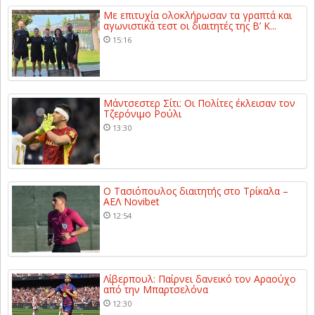
Με επιτυχία ολοκλήρωσαν τα γραπτά και
αγωνιστικά τεστ οι διαιτητές της Β’ Κ...
15:16
Μάντσεστερ Σίτι: Οι Πολίτες έκλεισαν τον
Τζερόνιμο Ρούλι
13:30
Ο Τασιόπουλος διαιτητής στο Τρίκαλα –
ΑΕΛ Novibet
12:54
Λίβερπουλ: Παίρνει δανεικό τον Αραούχο
από την Μπαρτσελόνα
12:30