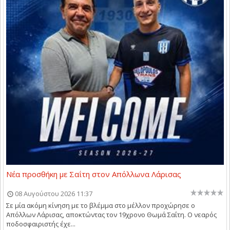
Νέα προσθήκη με Σαΐτη στον Απόλλωνα Λάρισας
08 Αυγούστου 2026 11:37
Σε μία ακόμη κίνηση με το βλέμμα στο μέλλον προχώρησε ο
Απόλλων Λάρισας, αποκτώντας τον 19χρονο Θωμά Σαΐτη. Ο νεαρός
ποδοσφαιριστής έχε...