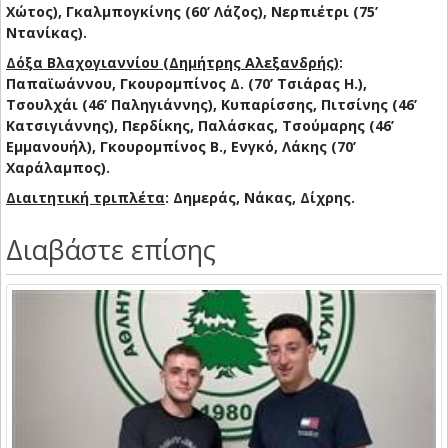
Χώτος), Γκαλμπογκίνης (60’ Λάζος), Νερπιέτρι (75’
Ντανίκας).
Δόξα Βλαχογιαννίου (Δημήτρης Αλεξανδρής)
:
Παπαϊωάννου, Γκουρομπίνος Δ. (70’ Τσιάρας Η.),
Τσουλχάι (46’ Παληγιάννης), Κυπαρίσσης, Πιτσίνης (46’
Κατσιγιάννης), Περδίκης, Παλάσκας, Τσούμαρης (46’
Εμμανουήλ), Γκουρομπίνος Β., Ενγκό, Λάκης (70’
Χαράλαμπος).
Διαιτητική τριπλέτα
: Δημεράς, Νάκας, Δίχρης.
Διαβάστε επίσης