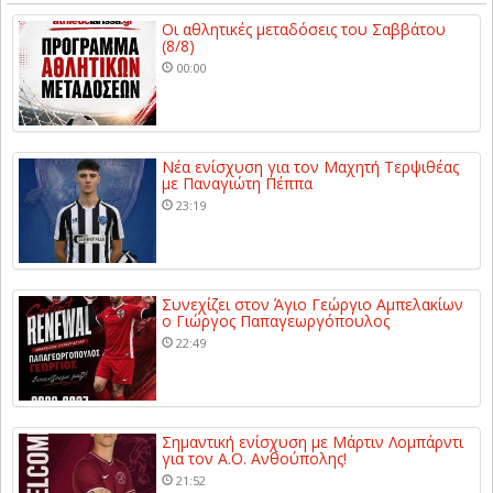
Οι αθλητικές μεταδόσεις του Σαββάτου
(8/8)
00:00
Νέα ενίσχυση για τον Μαχητή Τερψιθέας
με Παναγιώτη Πέππα
23:19
Συνεχίζει στον Άγιο Γεώργιο Αμπελακίων
ο Γιώργος Παπαγεωργόπουλος
22:49
Σημαντική ενίσχυση με Μάρτιν Λομπάρντι
για τον Α.Ο. Ανθούπολης!
21:52