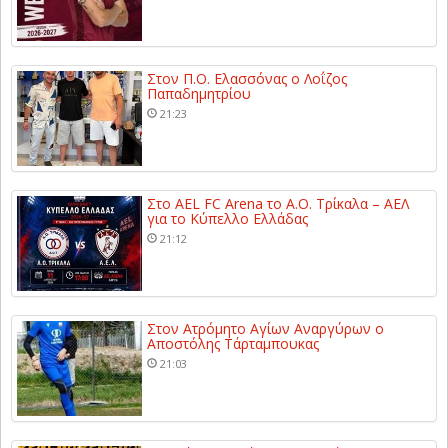
Στον Π.Ο. Ελασσόνας ο Λοΐζος
Παπαδημητρίου
21:23
Στο AEL FC Arena το Α.Ο. Τρίκαλα – ΑΕΛ
για το Κύπελλο Ελλάδας
21:12
Στον Ατρόμητο Αγίων Αναργύρων ο
Αποστόλης Τάρταμπουκας
21:03