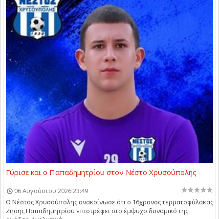
Γύρισε και ο Παπαδημητρίου στον Νέστο Χρυσούπολης
06 Αυγούστου 2026 23:49
Ο Νέστος Χρυσούπολης ανακοίνωσε ότι ο 16χρονος τερματοφύλακας
Ζήσης Παπαδημητρίου επιστρέφει στο έμψυχο δυναμικό της