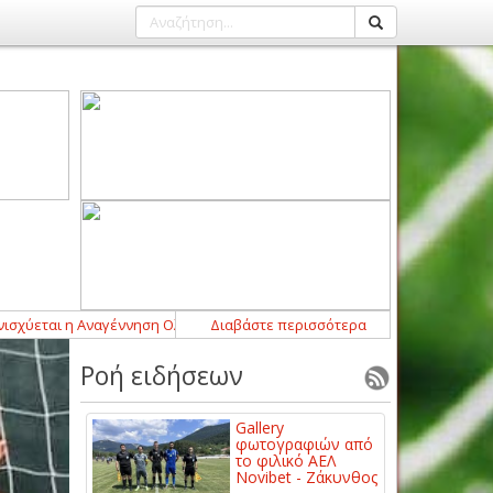
αι η Αναγέννηση Ολύμπου
13:36
Διαβάστε περισσότερα
-
Νέα προσθήκη με Γιώργο Χατζή για
Ροή ειδήσεων
Gallery
φωτογραφιών από
το φιλικό ΑΕΛ
Novibet - Ζάκυνθος