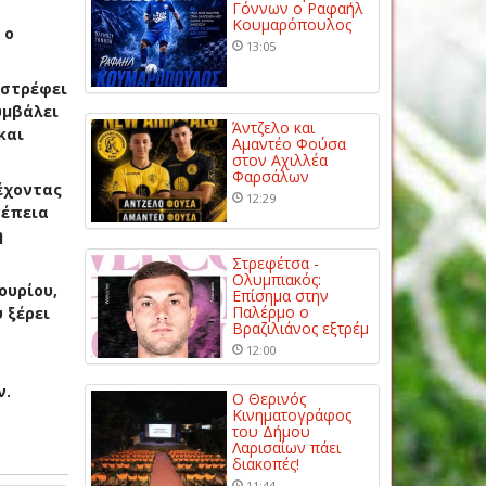
Γόννων ο Ραφαήλ
Κουμαρόπουλος
 ο
13:05
ιστρέφει
υμβάλει
Άντζελο και
και
Αμαντέο Φούσα
στον Αχιλλέα
Φαρσάλων
έχοντας
12:29
νέπεια
η
Στρεφέτσα -
Ολυμπιακός:
ουρίου,
Επίσημα στην
Παλέρμο ο
 ξέρει
Βραζιλιάνος εξτρέμ
12:00
ν.
Ο Θερινός
Κινηματογράφος
του Δήμου
Λαρισαίων πάει
διακοπές!
11:44