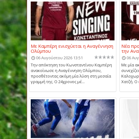
Με Καμπέρη ενισχύεται η Αναγέννηση
Νέα προ
Ολύμπου
την Αν
06 Αυγούστου 2026 13:51
06 Αυγ
Την απόκτηση του Κωνσταντίνου Καμπέρη
Με μία α
ανακοίνωσε η Αναγέννηση Ολύμπου,
συνεχίζε
προσθέτοντας ακόμη μία λύση στη μεσαία
Καλοχωρί
γραμμή της. Ο 24χρονος μέ...
Χατζή. Ο 