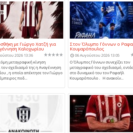
σθήκη με Γιώργο Χατζή για
Στον Όλυμπο Γόννων ο Ραφα
αγέννηση Καλοχωρίου
Κουμαρόπουλος
ούστου 2026 13:36
06 Αυγούστου 2026 13:05
κόμη μεταγραφική κίνηση
Ο Όλυμπος Γόννων συνεχίζει τον
ι τον σχεδιασμό της η Αναγέννηση
μεταγραφικό του σχεδιασμό, εντά
ου , η οποία απέκτησε τον Γιώργο
στο δυναμικό του τον Ραφαήλ
έμπειρος ποδ...
Κουμαρόπουλο . Η ανακοίν...