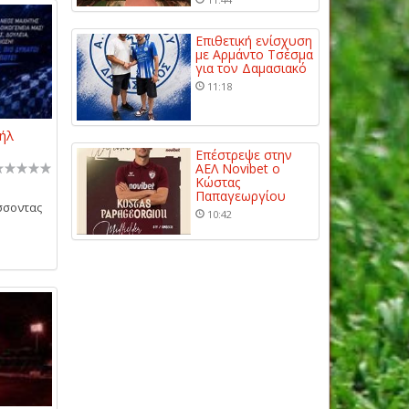
Επιθετική ενίσχυση
με Αρμάντο Τσέσμα
για τον Δαμασιακό
11:18
ήλ
Επέστρεψε στην
ΑΕΛ Novibet ο
Κώστας
Παπαγεωργίου
σσοντας
10:42