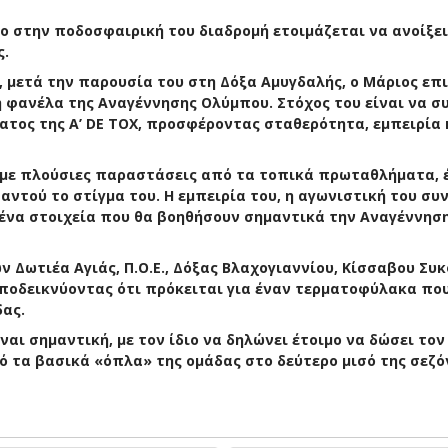
ο στην ποδοσφαιρική του διαδρομή ετοιμάζεται να ανοίξει
ς.
 μετά την παρουσία του στη Δόξα Αμυγδαλής, ο Μάριος επ
η φανέλα της Αναγέννησης Ολύμπου. Στόχος του είναι να σ
τος της Α’ DE TOX, προσφέροντας σταθερότητα, εμπειρία 
 με πλούσιες παραστάσεις από τα τοπικά πρωταθλήματα, 
αντού το στίγμα του. Η εμπειρία του, η αγωνιστική του συ
μένα στοιχεία που θα βοηθήσουν σημαντικά την Αναγέννησ
 Δωτιέα Αγιάς, Π.Ο.Ε., Δόξας Βλαχογιαννίου, Κίσσαβου Συκ
ποδεικνύοντας ότι πρόκειται για έναν τερματοφύλακα που
δας.
αι σημαντική, με τον ίδιο να δηλώνει έτοιμο να δώσει τον
ό τα βασικά «όπλα» της ομάδας στο δεύτερο μισό της σεζό