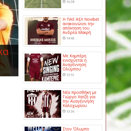
16:38
Η ΠΑΕ ΑΕΛ Novibet
ανακοινώνει την
απόκτηση του
Ανδρέα Μακρή
14:43
κα
Με Καμπέρη
ενισχύεται η
Αναγέννηση
Ολύμπου
13:51
Νέα προσθήκη με
Γιώργο Χατζή για
την Αναγέννηση
Καλοχωρίου
13:36
Στον Όλυμπο