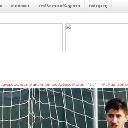
ο
Μπάσκετ
Υπόλοιπα Αθλήματα
Ενότητες
οινώνει την απόκτηση του Ανδρέα Μακρή
13:51
-
Με Καμπέρη ενισχύετ