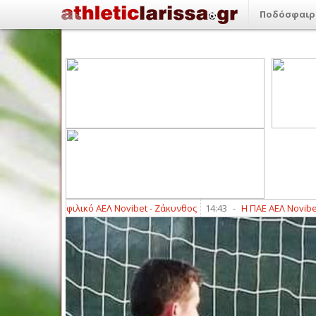
Ποδόσφαιρ
από το φιλικό ΑΕΛ Novibet - Ζάκυνθος
14:43
-
Η ΠΑΕ ΑΕΛ Novibet ανακ