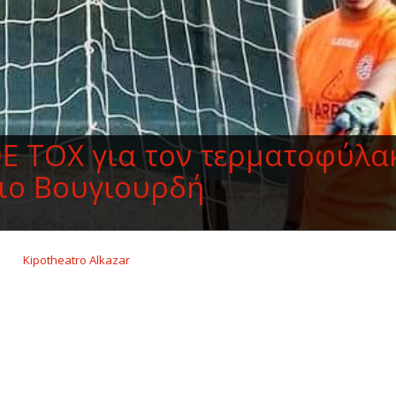
DE TOX για τον τερματοφύλα
ιο Βουγιουρδή