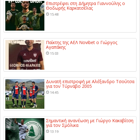
Επιστρέφει στη Δήμητρα Γιαννούλης ο
Θοδωρής Καρκατσέλας
15:48
Παίκτης της ΑΕΛ Novibet ο Γιώργος
Αγαπάκης
15:03
Δυνατή επιστροφή με Αλέξανδρο Τσούτσα
για τον Τύρναβο 2005
14:45
Σημαντική ανανέωση με Γιώργο Κακαβίτση
για τον Σμόλικα
13:19