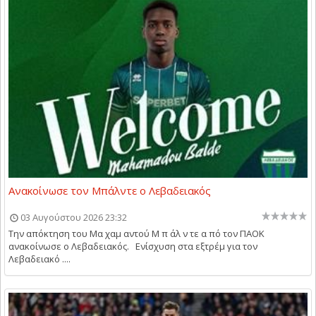
Ανακοίνωσε τον Μπάλντε ο Λεβαδειακός
03 Αυγούστου 2026 23:32
Την απόκτηση του Μα χαμ αντού Μ π άλ ν τε α πό τον ΠΑΟΚ
ανακοίνωσε ο Λεβαδειακός. Ενίσχυση στα εξτρέμ για τον
Λεβαδειακό ....