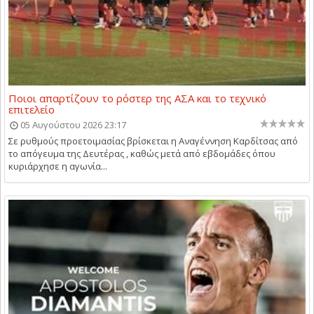
Ποιοι απαρτίζουν το ρόστερ της ΑΣΑ και το τεχνικό
επιτελείο
05 Αυγούστου 2026 23:17
Σε ρυθμούς προετοιμασίας βρίσκεται η Αναγέννηση Καρδίτσας από
το απόγευμα της Δευτέρας , καθώς μετά από εβδομάδες όπου
κυριάρχησε η αγωνία...