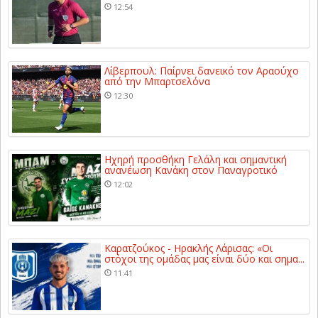
12:54
Λίβερπουλ: Παίρνει δανεικό τον Αραούχο
από την Μπαρτσελόνα
12:30
Ηχηρή προσθήκη Γελάλη και σημαντική
ανανέωση Κανάκη στον Παναγροτικό
12:02
Καρατζούκος - Ηρακλής Λάρισας: «Οι
στόχοι της ομάδας μας είναι δύο και σημα...
11:41