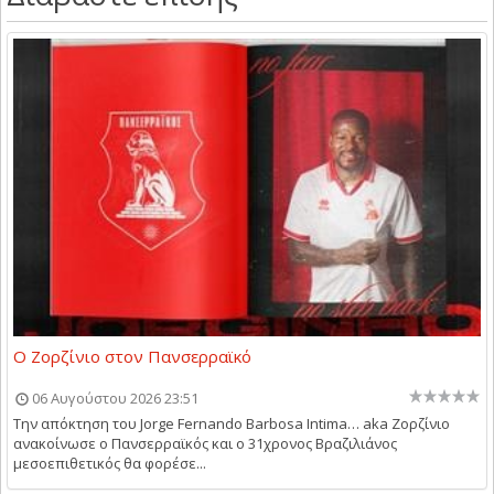
Ο Ζορζίνιο στον Πανσερραϊκό
06 Αυγούστου 2026 23:51
Την απόκτηση του Jorge Fernando Barbosa Intima… aka Ζορζίνιο
ανακοίνωσε ο Πανσερραϊκός και ο 31χρονος Βραζιλιάνος
μεσοεπιθετικός θα φορέσε...