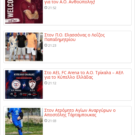
για τον Α.Ο. Ανθούπολης!
21:52
Στον Π.Ο. Ελασσόνας ο Λοΐζος
Παπαδημητρίου
21:23
Στο AEL FC Arena το Α.Ο. Τρίκαλα – ΑΕΛ
για το Κύπελλο Ελλάδας
21:12
Στον Ατρόμητο Αγίων Αναργύρων ο
Αποστόλης Τάρταμπουκας
21:03