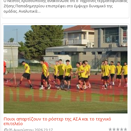
Ο Νέστος Χρυσούπολης ανακοίνωσε ότι ο 16χρονος τερματοφύλακας
Ζήσης Παπαδημητρίου επιστρέφει στο έμψυχο δυναμικό της
ομάδας. Αναλυτικά:...
Ποιοι απαρτίζουν το ρόστερ της ΑΣΑ και το τεχνικό
επιτελείο
05 Αυγούστου 2026 23:17