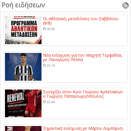
Ροή ειδήσεων
Οι αθλητικές μεταδόσεις του Σαββάτου
(8/8)
00:00
Νέα ενίσχυση για τον Μαχητή Τερψιθέας
με Παναγιώτη Πέππα
23:19
Συνεχίζει στον Άγιο Γεώργιο Αμπελακίων
ο Γιώργος Παπαγεωργόπουλος
22:49
Σημαντική ενίσχυση με Μάρτιν Λομπάρντι