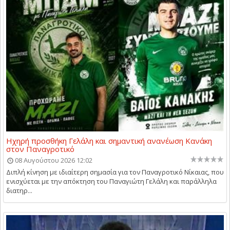
Ηχηρή προσθήκη Γελάλη και σημαντική ανανέωση Κανάκη
στον Παναγροτικό
08 Αυγούστου 2026 12:02
Διπλή κίνηση με ιδιαίτερη σημασία για τον Παναγροτικό Νίκαιας, που
ενισχύεται με την απόκτηση του Παναγιώτη Γελάλη και παράλληλα
διατηρ...