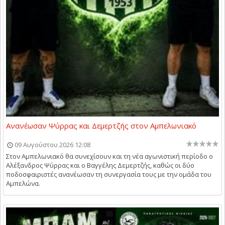
Ανανέωσαν Ψύρρας και Δεμερτζής στον Αμπελωνιακό
09 Αυγούστου 2026 12:08
Στον Αμπελωνιακό θα συνεχίσουν και τη νέα αγωνιστική περίοδο ο
Αλέξανδρος Ψύρρας και ο Βαγγέλης Δεμερτζής, καθώς οι δύο
ποδοσφαιριστές ανανέωσαν τη συνεργασία τους με την ομάδα του
Αμπελώνα.