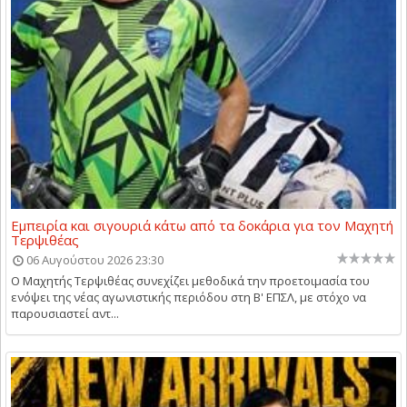
Εμπειρία και σιγουριά κάτω από τα δοκάρια για τον Μαχητή
Τερψιθέας
06 Αυγούστου 2026 23:30
Ο Μαχητής Τερψιθέας συνεχίζει μεθοδικά την προετοιμασία του
ενόψει της νέας αγωνιστικής περιόδου στη Β' ΕΠΣΛ, με στόχο να
παρουσιαστεί αντ...