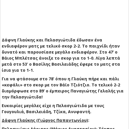
Δάφνη Γλαύκης και Πελασγιώτιδα έδωσαν ένα
ενδιαφέρον ματς με τελικό σκορ 2-2. Το παιχνίδι ήταν
δυνατό και παρουσίασε μεγάλο ενδιαφέρον. Στο 47’ ο
Βάιος Μπλέτσας άνοιξε το σκορ για το 1-0. Λίγα λεπτά
μετά στο 53’ ο Βασίλης Βασιλειάδης έφερε το ματς στα
ίσια για το 1-1.
Για να φτάσουμε στο 78’ όπου η Γλαύκη πήρε και πάλι
«κεφάλι» στο σκορ με τον Βάϊο Τζιότζιο. Το τελικό 2-2
διαμόρφωσε στο 89’ ο έμπειρος Παναγιώτης Γελαλής για
την Πελασγιώτιδα!
Ευκαιρίες μεγάλες είχε η Πελασγιώτιδα με τους
Γουγουλιά, Βασιλειάδη, Τζίκα, Ανυφαντή.
Δάφνη Γλαύκης (Γιώργος Παπαντωνίου)
:
Πελασγιώτις Λάρισας (Μάριος Αναστασίου)
: Τέρπος,