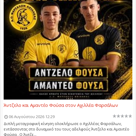
Άντζελο και Αμαντέο Φούσα στον Αχιλλέα Φαρσάλων
06 Αυγούστου 2026 12:29
Διπλή μεταγραφική κίνηση ολοκλήρωσε ο Αχιλλέας Φαρσάλων,
εντάσσοντας στο δυναμικό του τους αδελφούς Άντζελο και Αμαντέο
Φούσα . Ο Άντζε...