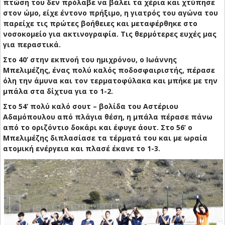
πτώση του δεν πρόλαβε να βάλει τα χέρια και χτύπησε
στον ώμο, είχε έντονο πρήξιμο, η γιατρός του αγώνα του
παρείχε τις πρώτες βοήθειες και μεταφέρθηκε στο
νοσοκομείο για ακτινογραφία. Τις θερμότερες ευχές μας
για περαστικά.
Στο 40’ στην εκπνοή του ημιχρόνου, ο Ιωάννης
Μπελιμέζης, ένας πολύ καλός ποδοσφαιριστής, πέρασε
όλη την άμυνα και τον τερματοφύλακα και μπήκε με την
μπάλα στα δίχτυα για το 1-2.
Στο 54’ πολύ καλό σουτ – βολίδα του Αστέριου
Αδαμόπουλου από πλάγια θέση, η μπάλα πέρασε πάνω
από το οριζόντιο δοκάρι και έφυγε άουτ. Στο 56’ ο
Μπελιμέζης διπλασίασε τα τέρματά του και με ωραία
ατομική ενέργεια και πλασέ έκανε το 1-3.