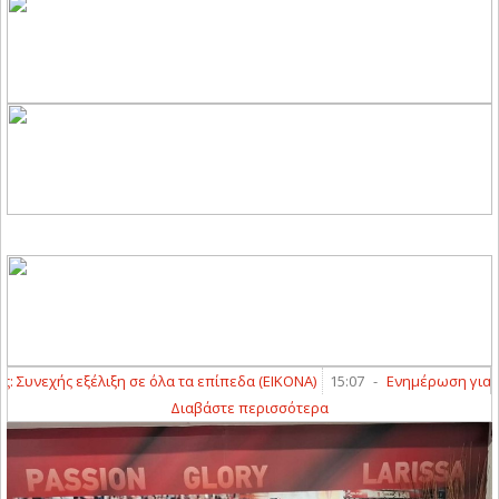
νεχής εξέλιξη σε όλα τα επίπεδα (ΕΙΚΟΝΑ)
15:07
-
Ενημέρωση για τον
Διαβάστε περισσότερα