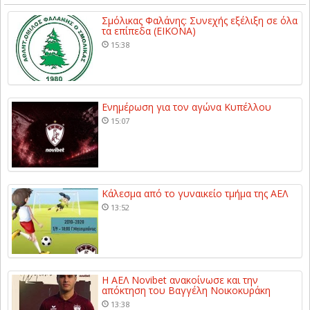
Σμόλικας Φαλάνης: Συνεχής εξέλιξη σε όλα
τα επίπεδα (ΕΙΚΟΝΑ)
15:38
Ενημέρωση για τον αγώνα Κυπέλλου
15:07
Κάλεσμα από το γυναικείο τμήμα της ΑΕΛ
13:52
Η ΑΕΛ Novibet ανακοίνωσε και την
απόκτηση του Βαγγέλη Νοικοκυράκη
13:38