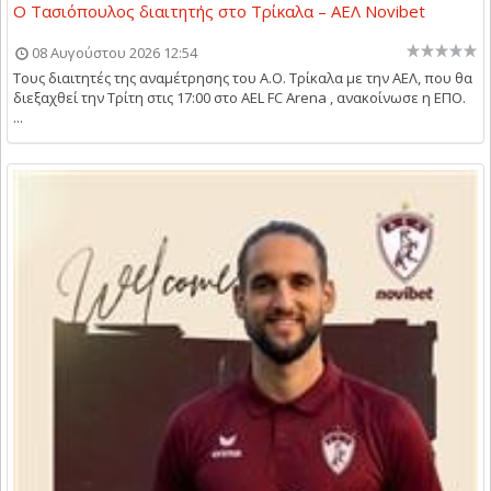
Ο Τασιόπουλος διαιτητής στο Τρίκαλα – ΑΕΛ Novibet
08 Αυγούστου 2026 12:54
Τους διαιτητές της αναμέτρησης του Α.Ο. Τρίκαλα με την ΑΕΛ, που θα
διεξαχθεί την Τρίτη στις 17:00 στο AEL FC Arena , ανακοίνωσε η ΕΠΟ.
...