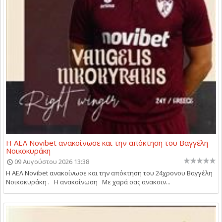
Η ΑΕΛ Novibet ανακοίνωσε και την απόκτηση του Βαγγέλη
Νοικοκυράκη
09 Αυγούστου 2026 13:38
Η ΑΕΛ Novibet ανακοίνωσε και την απόκτηση του 24χρονου Βαγγέλη
Νοικοκυράκη . Η ανακοίνωση Με χαρά σας ανακοιν...