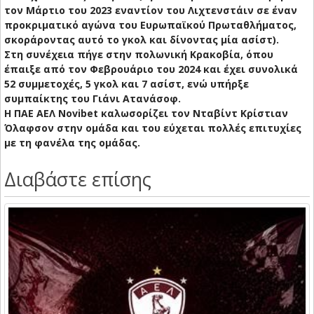
τον Μάρτιο του 2023 εναντίον του Λιχτενστάιν σε έναν
προκριματικό αγώνα του Ευρωπαϊκού Πρωταθλήματος,
σκοράροντας αυτό το γκολ και δίνοντας μία ασίστ).
Στη συνέχεια πήγε στην πολωνική Κρακοβία, όπου
έπαιξε από τον Φεβρουάριο του 2024 και έχει συνολικά
52 συμμετοχές, 5 γκολ και 7 ασίστ, ενώ υπήρξε
συμπαίκτης του Γιάνι Ατανάσοφ.
Η ΠΑΕ ΑΕΛ Novibet καλωσορίζει τον Νταβίντ Κρίστιαν
Όλαφσον στην ομάδα και του εύχεται πολλές επιτυχίες
με τη φανέλα της ομάδας.
Διαβάστε επίσης