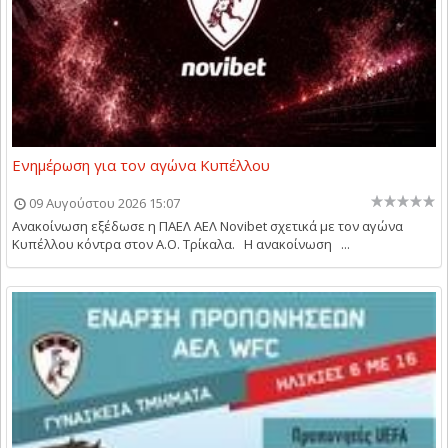
Ενημέρωση για τον αγώνα Κυπέλλου
09 Αυγούστου 2026 15:07
Ανακοίνωση εξέδωσε η ΠΑΕΛ ΑΕΛ Novibet σχετικά με τον αγώνα
Κυπέλλου κόντρα στον Α.Ο. Τρίκαλα. Η ανακοίνωση ...