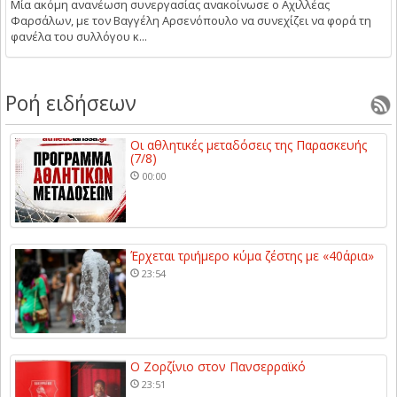
Μία ακόμη ανανέωση συνεργασίας ανακοίνωσε ο Αχιλλέας
Φαρσάλων, με τον Βαγγέλη Αρσενόπουλο να συνεχίζει να φορά τη
φανέλα του συλλόγου κ...
Ροή ειδήσεων
Οι αθλητικές μεταδόσεις της Παρασκευής
(7/8)
00:00
Έρχεται τριήμερο κύμα ζέστης με «40άρια»
23:54
Ο Ζορζίνιο στον Πανσερραϊκό
23:51