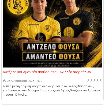
Άντζελο και Αμαντέο Φούσα στον Αχιλλέα Φαρσάλων
06 Αυγούστου 2026 12:29
Διπλή μεταγραφική κίνηση ολοκλήρωσε ο Αχιλλέας Φαρσάλων,
εντάσσοντας στο δυναμικό του τους αδελφούς Άντζελο και Αμαντέο
Φούσα . Ο Άντζε...