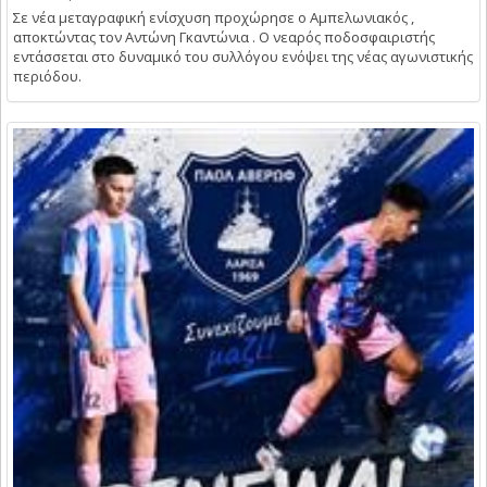
Σε νέα μεταγραφική ενίσχυση προχώρησε ο Αμπελωνιακός ,
αποκτώντας τον Αντώνη Γκαντώνια . Ο νεαρός ποδοσφαιριστής
εντάσσεται στο δυναμικό του συλλόγου ενόψει της νέας αγωνιστικής
περιόδου.