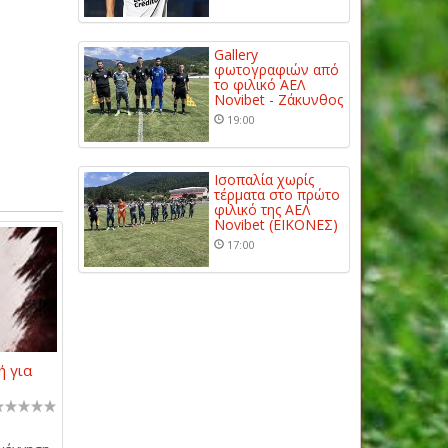
Gallery
φωτογραφιών από
το φιλικό ΑΕΛ
Novibet - Ζάκυνθος
19:00
Ισοπαλία χωρίς
τέρματα στο πρώτο
φιλικό της ΑΕΛ
Novibet (ΕΙΚΟΝΕΣ)
17:00
ή για