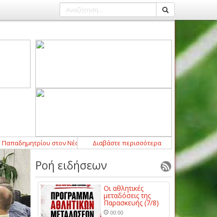
δημητρίου στον Νέστο Χρυσούπολης
Διαβάστε περισσότερα
23:46
-
ΠΑΟΚ – Άντερλεχτ 0-1
23:
Ροή ειδήσεων
Οι αθλητικές
μεταδόσεις της
Παρασκευής (7/8)
00:00