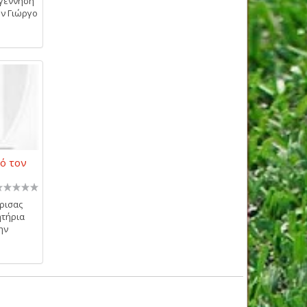
αγέννηση
ον Γιώργο
ό τον
ρισας
ητήρια
ην