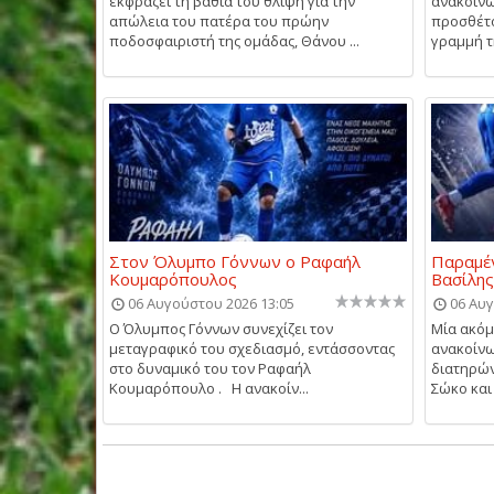
εκφράζει τη βαθιά του θλίψη για την
ανακοίνω
απώλεια του πατέρα του πρώην
προσθέτο
ποδοσφαιριστή της ομάδας, Θάνου ...
γραμμή τη
Στον Όλυμπο Γόννων ο Ραφαήλ
Παραμέν
Κουμαρόπουλος
Βασίλη
06 Αυγούστου 2026 13:05
06 Αυγ
Ο Όλυμπος Γόννων συνεχίζει τον
Μία ακό
μεταγραφικό του σχεδιασμό, εντάσσοντας
ανακοίνω
στο δυναμικό του τον Ραφαήλ
διατηρών
Κουμαρόπουλο . Η ανακοίν...
Σώκο και 