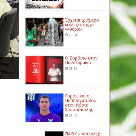
Έρχεται τριήμερο
κύμα ζέστης με
«40άρια»
23:54
Ο Ζορζίνιο στον
Πανσερραϊκό
23:51
Γύρισε και ο
Παπαδημητρίου
στον Νέστο
Χρυσούπολης
23:49
ΠΑΟΚ – Άντερλεχτ