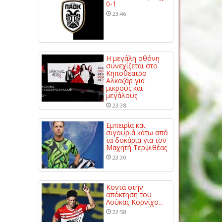
0-1
23:46
Η μεγάλη οθόνη
συνεχίζεται στο
Κηποθέατρο
Αλκαζάρ για
μικρούς και
μεγάλους
23:38
Εμπειρία και
σιγουριά κάτω από
τα δοκάρια για τον
Μαχητή Τερψιθέας
23:30
Κοντά στην
απόκτηση του
Λούκας Κορνίχο...
22:58