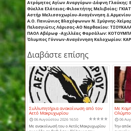
Ατρόμητος Αγίων Αναργύρων-Δάφνη Γλαύκης:
Θύελλα Ελάτειας-Φιλοκτήτης Μελιβοίας: ΓΚΙΑ
Αστήρ Μελισσοχωρίου-Αναγέννηση Δ.Αρμενίου
Α.Ο. Πανιώνιος Βλαχόφωνων Ν. Σμύρνης-Χείμ
Πελασγιώτις Λάρισας-ΑΟ Ναρθακίου: ΤΣΟΥΚΑΛΑ
ΠΑΟΛ Αβέρωφ -Αχιλλέας Φαρσάλων: ΚΟΤΟΥΜΠ
Όλυμπος Γόννων-Αναγέννηση Καλοχωρίου: ΚΑ
Διαβάστε επίσης
Συλλυπητήρια ανακοίνωση από τον
Με Καμπ
Αετό Μακρυχωρίου
Ολύμπο
06 Αυγούστου 2026 16:50
06 Αυγ
Με ανακοίνωσή του ο Αετός Μακρυχωρίου
Την απόκ