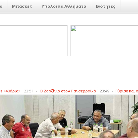
ο
Μπάσκετ
Υπόλοιπα Αθλήματα
Ενότητες
ρια»
23:51
-
Ο Ζορζίνιο στον Πανσερραϊκό
23:49
-
Γύρισε και ο Παπα