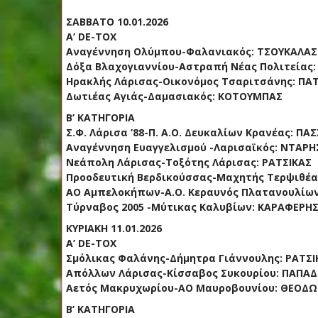
ΣΑΒΒΑΤΟ 10.01.2026
Α’ DE-TOX
Αναγέννηση Ολύμπου-Φαλανιακός: ΤΣΟΥΚΑΛΑΣ
Δόξα Βλαχογιαννίου-Αστραπή Νέας Πολιτείας
Ηρακλής Λάρισας-Οικονόμος Τσαριτσάνης: ΠΑ
Δωτιέας Αγιάς-Δαμασιακός: ΚΟΤΟΥΜΠΑΣ
Β’ ΚΑΤΗΓΟΡΙΑ
Σ.Φ. Λάρισα ’88-Π. Α.Ο. Δευκαλίων Κρανέας: ΠΑ
Αναγέννηση Ευαγγελισμού -Λαρισαϊκός: ΝΤΑΡΗ
Νεάπολη Λάρισας-Τοξότης Λάρισας: ΡΑΤΣΙΚΑΣ
Προοδευτική Βερδικούσσας-Μαχητής Τερψιθέα
ΑΟ Αμπελοκήπων-Α.Ο. Κεραυνός Πλατανουλίω
Τύρναβος 2005 -Μύτικας Καλυβίων: ΚΑΡΑΦΕΡΗ
ΚΥΡΙΑΚΗ 11.01.2026
Α’ DE-TOX
Σμόλικας Φαλάνης-Δήμητρα Γιάννουλης: ΡΑΤΣΙ
Απόλλων Λάρισας-Κίσσαβος Συκουρίου: ΠΑΠΑ
Αετός Μακρυχωρίου-ΑΟ Μαυροβουνίου: ΘΕΟΔ
Β’ ΚΑΤΗΓΟΡΙΑ