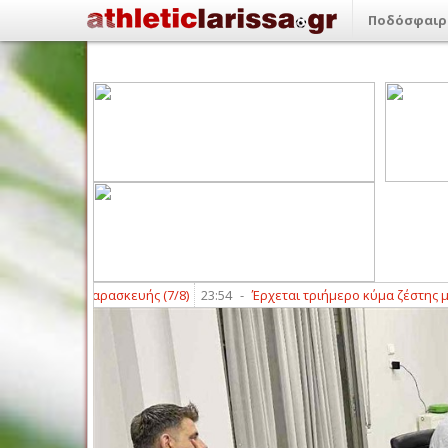
Ποδόσφαιρ
ις της Παρασκευής (7/8)
23:54
-
Έρχεται τριήμερο κύμα ζέστης με «40ά