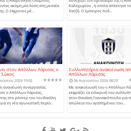
σε η Αναγέννηση Ολύμπου,
συνεχίζει τον σχεδιασμό της η Αν
ντας ακόμη μία λύση στη μεσαία
Καλοχωρίου , η οποία απέκτησε τ
ς. Ο 24χρονος μέ...
Χατζή. Ο έμπειρος ποδ...
ει στον Απόλλων Λάρισας ο
Συλλυπητήρια ανακοίνωση απ
ς Σώκος
Απόλλων Λάρισας
ούστου 2026 10:02
06 Αυγούστου 2026 08:29
μη ανανέωση συνεργασίας
Με ανακοίνωσή του ο Απόλλων Λά
σε ο Απόλλων Λάρισας,
εκφράζει τα ειλικρινή του συλλυπ
τας στο ρόστερ του τον Βασίλη
στον Θανάση Γιαννακόπουλο για τ
για τη νέα αγωνιστική περίο...
απώλεια του αγαπημένου του...