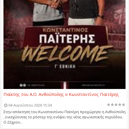
Παίκτης του Α.Ο. Ανθούπολης ο Κωνσταντίνος Παϊτέρης
04 Αυγούστου 2026 15:34
Στην απόκτηση του Κωνσταντίνου Παϊτέρη προχώρησε η Ανθούπολη
, ενισχύοντας το ρόστερ της ενόψει της νέας αγωνιστικής περιόδου.
Ο 22χρον...