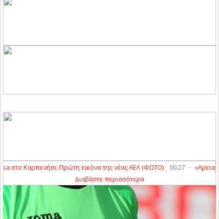
sa στο Καρπενήσι: Πρώτη εικόνα της νέας ΑΕΛ (ΦΩΤΟ)
00:27
-
«Αρειανός»
Διαβάστε περισσότερα