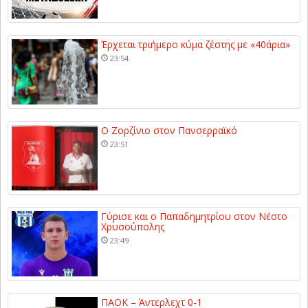
Έρχεται τριήμερο κύμα ζέστης με «40άρια»
23:54
Ο Ζορζίνιο στον Πανσερραϊκό
23:51
Γύρισε και ο Παπαδημητρίου στον Νέστο
Χρυσούπολης
23:49
ΠΑΟΚ – Άντερλεχτ 0-1