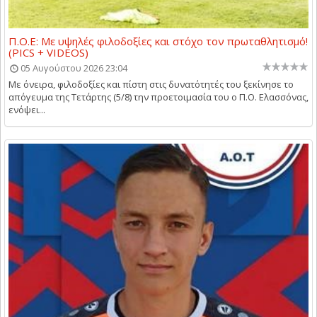
Π.Ο.Ε: Με υψηλές φιλοδοξίες και στόχο τον πρωταθλητισμό!
(PICS + VIDEOS)
05 Αυγούστου 2026 23:04
Με όνειρα, φιλοδοξίες και πίστη στις δυνατότητές του ξεκίνησε το
απόγευμα της Τετάρτης (5/8) την προετοιμασία του ο Π.Ο. Ελασσόνας,
ενόψει...