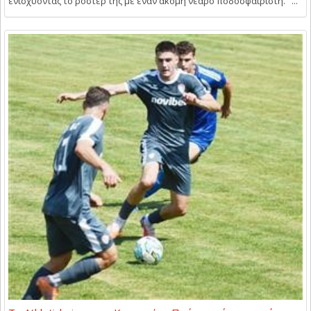
ενισχύοντας το ρόστερ της με έναν ακόμη νεαρό ποδοσφαιριστή. ...