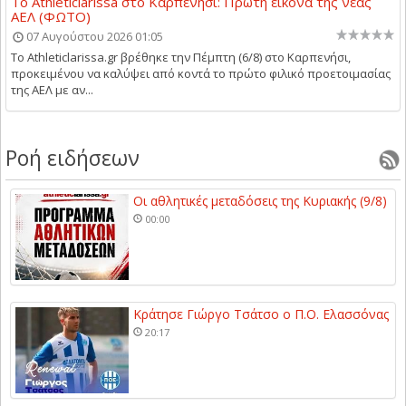
Το Athleticlarissa στο Καρπενήσι: Πρώτη εικόνα της νέας
ΑΕΛ (ΦΩΤΟ)
07 Αυγούστου 2026 01:05
Το Athleticlarissa.gr βρέθηκε την Πέμπτη (6/8) στο Καρπενήσι,
προκειμένου να καλύψει από κοντά το πρώτο φιλικό προετοιμασίας
της ΑΕΛ με αν...
Ροή ειδήσεων
Οι αθλητικές μεταδόσεις της Κυριακής (9/8)
00:00
Κράτησε Γιώργο Τσάτσο ο Π.Ο. Ελασσόνας
20:17