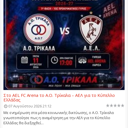
Στο AEL FC Arena το Α.Ο. Τρίκαλα – ΑΕΛ για το Κύπελλο
Ελλάδας
07 Αυγούστου 2026 21:12
Με ενημέρωση στα μέσα κοινωνικής δικτύωσης, ο Α.Ο. Τρίκαλα
γνωστοποίησε πως η αναμέτρηση με την ΑΕΛ για το Κύπελλο
Ελλάδας θα διεξαχθεί...